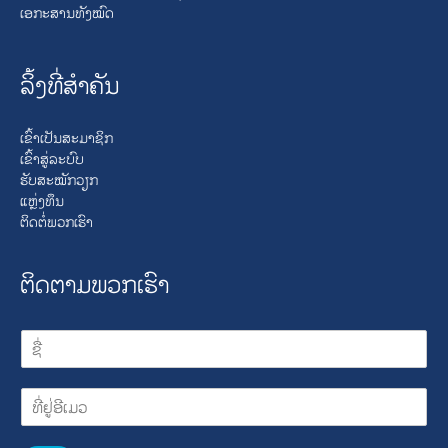
ເອກະສານທັງໝົດ
ລິ້ງທີ່ສໍາຄັນ
ເຂົ້າເປັນສະມາຊິກ
ເຂົ້າສູ່ລະບົບ
ຮັບສະໝັກວຽກ
ແຫຼ່ງທຶນ
ຕິດຕໍ່ພວກເຮົາ
ຕິດຕາມພວກເຮົາ