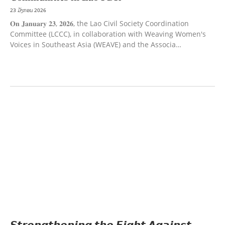
23 ມັງກອນ 2026
𝐎𝐧 𝐉𝐚𝐧𝐮𝐚𝐫𝐲 𝟐𝟑, 𝟐𝟎𝟐𝟔, the Lao Civil Society Coordination
Committee (LCCC), in collaboration with Weaving Women's
Voices in Southeast Asia (WEAVE) and the Associa…
ກະສິກຳ ແລະ ຫັດຖະກຳ
ກະສິກໍາ, ປ່າໄມ້
​ສ້າງ​ຄວາມ​ສາ​ມາດ​,
ການພັດທະນາຊຸມຊົນ
ເສດຖະກິດ, ຂໍ້ມູນຂ່າວສານ, ວັດທະນາທໍາ ແລະ ການທ່ອງທ່ຽວ
ການສຶກສາ
ການສຶກສາ &
ກິລາ
ສິ່ງແວດລ້ອມ
FORESTS
ບົດບາດຍິງຊາຍ ແລະ ກົດໝາຍ
ທົ່ວໄປ
ການ
ປົກຄອງທີ່ດີ
HEALTH AND AGRICULTURE
ສາທາລະນະສຸກ
ມະນຸດສະທໍາ
ແຮງງານ, ຄວາມພິການ ແລະ ສະຫວັດດີການສັງຄົມ
ແຮງງານ, ຄວາມພິການ & ສະຫວັດດີການ
ສັງຄົມ
ການສ້າງຄວາມອາດສາມາດ
ສາທາລະນະສຸກ
ສ້າງຄວາມເຂັ້ມແຂງ
RIGHTS TO
HEALTH AND COMMUNITY MOBILIZATION
ວັດທະນະທຳ-ສັງຄົມ
ການສ້າງຄວາມອາດ
ສາມາດ ແລະ ສົ່ງເສີມອາຊີບ
𝙎𝙩𝙧𝙚𝙣𝙜𝙩𝙝𝙚𝙣𝙞𝙣𝙜 𝙩𝙝𝙚 𝙁𝙞𝙜𝙝𝙩 𝘼𝙜𝙖𝙞𝙣𝙨𝙩