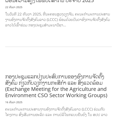
ຜ່ອນຄວາມສ່ຽງໄພພິບັດສາກົນ ປະຈໍາປີ 2025
22 ທັນວາ 2025
ໃນວັນທີ 22 ທັນວາ 2025, ທີ່ນະຄອນຫຼວງວຽງຈັນ, ຄະນະກໍາມະການປະສານ
ງານອົງການຈັດຕັ້ງສັງຄົມລາວ (LCCC) ພ້ອມດ້ວຍບັນດາອົງການຈັດຕັ້ງສັງຄົມ
ລາວໄດ້ເຂົ້າຮ່ວມ ກອງປະຊຸມສໍາມະນາວິຊາ…
ການພັດທະນາຊຸມຊົນ
ສິ່ງແວດລ້ອມ
FORESTS
ບົດບາດຍິງຊາຍ ແລະ ກົດໝາຍ
ທົ່ວໄປ
ວັດທະນະທຳ-ສັງຄົມ
ກອງປະຊຸມແລກປ່ຽນປະສົບການຂອງອົງການຈັດຕັ້ງ
ສັງຄົມ ກ່ຽວກັບວຽກງານກະສິກຳ ແລະ ສິ່ງແວດລ້ອມ
(Exchange Meeting for the Agriculture and
Environment CSO Sector Working Groups)
16 ທັນວາ 2025
ຄະນະກຳມະການປະສານງານອົງການຈັດຕັ້ງສັງຄົມລາວ (LCCC) ຮ່ວມກັບ
ໂຄງການ ສົ່ງເສີມການຜະລິດ ແລະ ການບໍລິໂພກແບບຍືນຍົງ ໃນ ສປປ ລາວ