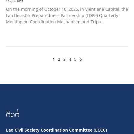
10 ຕຸລາ 2025
On the morning of October 10, 2025, in Vientiane Capital, the
Lao Disaster Preparedness Partnership (LDPP) Quarterly
Meeting on Coordination Mechanism and Tripa…
1
2
3
4
5
6
ຕິດຕໍ່
Lao Civil Society Coordination Committee (LCCC)