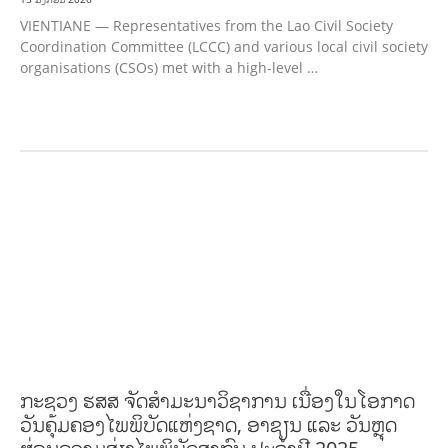
VIENTIANE — Representatives from the Lao Civil Society
Coordination Committee (LCCC) and various local civil society
organisations (CSOs) met with a high-level …
ກະສິກຳ ແລະ ຫັດຖະກຳ
ກະສິກໍາ, ປ່າໄມ້
​ສ້າງ​ຄວາມ​ສາ​ມາດ​,
ການພັດທະນາຊຸມຊົນ
ເສດຖະກິດ, ຂໍ້ມູນຂ່າວສານ, ວັດທະນາທໍາ ແລະ ການທ່ອງທ່ຽວ
ການສຶກສາ
ການສຶກສາ &
ກິລາ
ສິ່ງແວດລ້ອມ
FORESTS
ບົດບາດຍິງຊາຍ ແລະ ກົດໝາຍ
ທົ່ວໄປ
ການ
ປົກຄອງທີ່ດີ
ສາທາລະນະສຸກ
ມະນຸດສະທໍາ
ແຮງງານ, ຄວາມພິການ ແລະ ສະຫວັດດີການ
ສັງຄົມ
ແຮງງານ, ຄວາມພິການ & ສະຫວັດດີການສັງຄົມ
ການສ້າງຄວາມອາດສາມາດ
ສ້າງ
ຄວາມເຂັ້ມແຂງ
RIGHTS TO HEALTH AND COMMUNITY MOBILIZATION
ວັດທະນະທຳ-
ສັງຄົມ
ການພັດທະນາຊົນນະບົດ
ການສ້າງຄວາມອາດສາມາດ ແລະ ສົ່ງເສີມອາຊີບ
ກະຊວງ ຮສສ ຈັດສໍາມະນາວິຊາການ ເນື່ອງໃນໂອກາດ
ວັນຄຸ້ມຄອງໄພພິບັດແຫ່ງຊາດ, ອາຊຽນ ແລະ ວັນຫຼຸດ