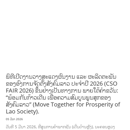
ກະສິກຳ ແລະ ຫັດຖະກຳ
ກະສິກໍາ, ປ່າໄມ້
​ສ້າງ​ຄວາມ​ສາ​ມາດ​,
ການພັດທະນາຊຸມຊົນ
ເສດຖະກິດ, ຂໍ້ມູນຂ່າວສານ, ວັດທະນາທໍາ ແລະ ການທ່ອງທ່ຽວ
ການສຶກສາ
ການສຶກສາ &
ກິລາ
ສິ່ງແວດລ້ອມ
FORESTS
ບົດບາດຍິງຊາຍ ແລະ ກົດໝາຍ
ທົ່ວໄປ
ການ
ປົກຄອງທີ່ດີ
HEALTH AND AGRICULTURE
ສາທາລະນະສຸກ
ມະນຸດສະທໍາ
ແຮງງານ, ຄວາມພິການ ແລະ ສະຫວັດດີການສັງຄົມ
ແຮງງານ, ຄວາມພິການ & ສະຫວັດດີການ
ສັງຄົມ
ການສ້າງຄວາມອາດສາມາດ
ສາທາລະນະສຸກ
ສ້າງຄວາມເຂັ້ມແຂງ
RIGHTS TO
HEALTH AND COMMUNITY MOBILIZATION
ວັດທະນະທຳ-ສັງຄົມ
ການພັດທະນາ
ຊົນນະບົດ
ການສ້າງຄວາມອາດສາມາດ ແລະ ສົ່ງເສີມອາຊີບ
ພິທີເປີດງານວາງສະແດງຜົນງານ ແລະ ຜະລິດຕະພັນ
ຂອງອົງການຈັດຕັ້ງສັງຄົມລາວ ປະຈຳປີ 2026 (CSO
FAIR 2026) ຂຶ້ນຢ່າງເປັນທາງການ ພາຍໃຕ້ຄຳຂວັນ:
“ພ້ອມກັນກ້າວເດີນ ເພື່ອຄວາມສົມບູນພູນສຸກຂອງ
ສັງຄົມລາວ” (Move Together for Prosperity of
Lao Society).
05 ມີນາ 2026
ວັນທີ 5 ມີນາ 2026, ທີ່ສູນການຄ້າພາກຊັນ (ເດີ່ນດ້ານຫຼັງ), ນະຄອນຫຼວງ