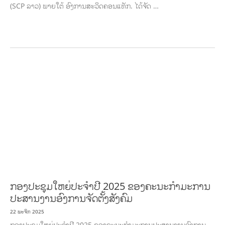
(SCP ລາວ) ພາຍໃຕ້ ອົງການສະວິດຄອນແທັກ. ໄດ້ຈັດ …
ກະສິກຳ ແລະ ຫັດຖະກຳ
ກະສິກໍາ, ປ່າໄມ້
​ສ້າງ​ຄວາມ​ສາ​ມາດ​,
ການພັດທະນາຊຸມຊົນ
ເສດຖະກິດ, ຂໍ້ມູນຂ່າວສານ, ວັດທະນາທໍາ ແລະ ການທ່ອງທ່ຽວ
ການສຶກສາ
ການສຶກສາ &
ກິລາ
ສິ່ງແວດລ້ອມ
FORESTS
ບົດບາດຍິງຊາຍ ແລະ ກົດໝາຍ
ທົ່ວໄປ
ການ
ປົກຄອງທີ່ດີ
HEALTH AND AGRICULTURE
ສາທາລະນະສຸກ
ມະນຸດສະທໍາ
ແຮງງານ, ຄວາມພິການ ແລະ ສະຫວັດດີການສັງຄົມ
ແຮງງານ, ຄວາມພິການ & ສະຫວັດດີການ
ສັງຄົມ
ການສ້າງຄວາມອາດສາມາດ
ສາທາລະນະສຸກ
ສ້າງຄວາມເຂັ້ມແຂງ
RIGHTS TO
HEALTH AND COMMUNITY MOBILIZATION
ວັດທະນະທຳ-ສັງຄົມ
ການພັດທະນາ
ຊົນນະບົດ
ການສ້າງຄວາມອາດສາມາດ ແລະ ສົ່ງເສີມອາຊີບ
ກອງປະຊຸມໃຫຍ່ປະຈໍາປີ 2025 ຂອງຄະນະກໍາມະການ
ປະສານງານອົງການຈັດຕັ້ງສັງຄົມ
22 ພະຈິກ 2025
ກອງປະຊຸມໃຫຍ່ປະຈໍາປີ 2025 ຂອງຄະນະກໍາມະການປະສານງານອົງການ