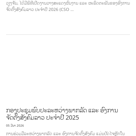
ວຽງຈັນ, ໄດ້ມີພິທີເປີດງານວາງສະແດງຜົນງານ ແລະ ຜະລິດຕະພັນຂອງອົງການ
ຈັດຕັ້ງສັງຄົມລາວ ປະຈຳປີ 2026 (CSO …
ກະສິກຳ ແລະ ຫັດຖະກຳ
ກະສິກໍາ, ປ່າໄມ້
​ສ້າງ​ຄວາມ​ສາ​ມາດ​,
ການພັດທະນາຊຸມຊົນ
ເສດຖະກິດ, ຂໍ້ມູນຂ່າວສານ, ວັດທະນາທໍາ ແລະ ການທ່ອງທ່ຽວ
ການສຶກສາ
ສິ່ງແວດລ້ອມ
FORESTS
ບົດບາດຍິງຊາຍ ແລະ ກົດໝາຍ
ທົ່ວໄປ
ການປົກຄອງທີ່
ດີ
HEALTH AND AGRICULTURE
ສາທາລະນະສຸກ
ມະນຸດສະທໍາ
ແຮງງານ, ຄວາມ
ພິການ ແລະ ສະຫວັດດີການສັງຄົມ
ການສ້າງຄວາມອາດສາມາດ
ສາທາລະນະສຸກ
ສ້າງຄວາມ
ເຂັ້ມແຂງ
RIGHTS TO HEALTH AND COMMUNITY MOBILIZATION
ວັດທະນະທຳ-
ສັງຄົມ
ການພັດທະນາຊົນນະບົດ
ການສ້າງຄວາມອາດສາມາດ ແລະ ສົ່ງເສີມອາຊີບ
ກອງປະຊຸມພົບປະລະຫວ່າງພາກລັດ ແລະ ອົງການ
ຈັດຕັ້ງສັງຄົມລາວ ປະຈຳປີ 2025
05 ມີນາ 2026
ການຮ່ວມມືລະຫວ່າງພາກລັດ ແລະ ອົງການຈັດຕັ້ງສັງຄົມ ແມ່ນປັດໄຈຫຼັກໃນ