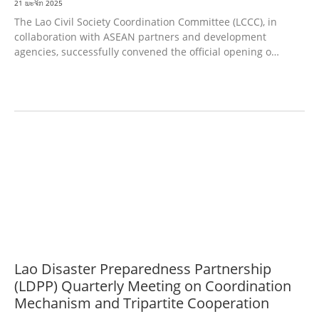
21 ພະຈິກ 2025
The Lao Civil Society Coordination Committee (LCCC), in
collaboration with ASEAN partners and development
agencies, successfully convened the official opening o…
ກະສິກຳ ແລະ ຫັດຖະກຳ
ກະສິກໍາ, ປ່າໄມ້
​ສ້າງ​ຄວາມ​ສາ​ມາດ​,
ການພັດທະນາຊຸມຊົນ
ເສດຖະກິດ, ຂໍ້ມູນຂ່າວສານ, ວັດທະນາທໍາ ແລະ ການທ່ອງທ່ຽວ
ການສຶກສາ
ການສຶກສາ &
ກິລາ
ສິ່ງແວດລ້ອມ
ບົດບາດຍິງຊາຍ ແລະ ກົດໝາຍ
ທົ່ວໄປ
ການປົກຄອງທີ່
ດີ
HEALTH AND AGRICULTURE
ສາທາລະນະສຸກ
ສາທາລະນະສຸກ
RIGHTS TO
HEALTH AND COMMUNITY MOBILIZATION
ວັດທະນະທຳ-ສັງຄົມ
ການພັດທະນາ
ຊົນນະບົດ
ການສ້າງຄວາມອາດສາມາດ ແລະ ສົ່ງເສີມອາຊີບ
Lao Disaster Preparedness Partnership
(LDPP) Quarterly Meeting on Coordination
Mechanism and Tripartite Cooperation