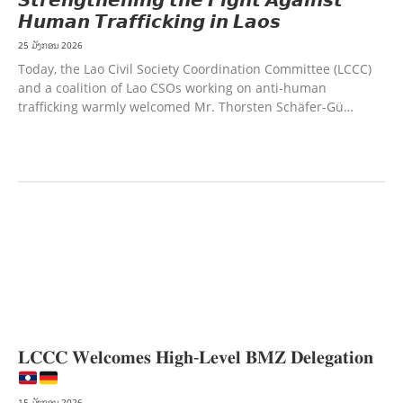
𝙃𝙪𝙢𝙖𝙣 𝙏𝙧𝙖𝙛𝙛𝙞𝙘𝙠𝙞𝙣𝙜 𝙞𝙣 𝙇𝙖𝙤𝙨
25 ມັງກອນ 2026
Today, the Lao Civil Society Coordination Committee (LCCC)
and a coalition of Lao CSOs working on anti-human
trafficking warmly welcomed Mr. Thorsten Schäfer-Gü…
ກະສິກຳ ແລະ ຫັດຖະກຳ
ການພັດທະນາຊຸມຊົນ
ເສດຖະກິດ, ຂໍ້ມູນຂ່າວສານ, ວັດທະນາທໍາ ແລະ
ການທ່ອງທ່ຽວ
ການສຶກສາ
ການສຶກສາ & ກິລາ
ສິ່ງແວດລ້ອມ
ບົດບາດຍິງຊາຍ ແລະ
ກົດໝາຍ
ທົ່ວໄປ
ການປົກຄອງທີ່ດີ
ແຮງງານ, ຄວາມພິການ ແລະ ສະຫວັດດີການສັງຄົມ
ແຮງງານ, ຄວາມພິການ & ສະຫວັດດີການສັງຄົມ
ການສ້າງຄວາມອາດສາມາດ
ສາທາລະນະ
ສຸກ
ການພັດທະນາຊົນນະບົດ
𝐋𝐂𝐂𝐂 𝐖𝐞𝐥𝐜𝐨𝐦𝐞𝐬 𝐇𝐢𝐠𝐡-𝐋𝐞𝐯𝐞𝐥 𝐁𝐌𝐙 𝐃𝐞𝐥𝐞𝐠𝐚𝐭𝐢𝐨𝐧
15 ມັງກອນ 2026