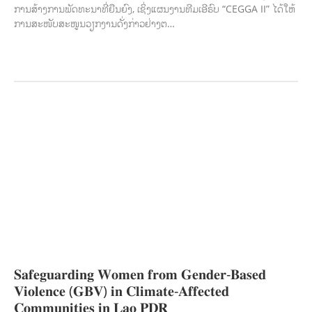
ການສ້າງການພັດທະນາທີ່ຍືນຍົງ, ເຊິ່ງແຜນງານທີມເອີຣົບ “CEGGA II” ໄດ້ໃຫ້
ການສະໜັບສະໜູນວຽກງານດັ່ງກ່າວຢ່າງຕ…
ກະສິກຳ ແລະ ຫັດຖະກຳ
ກະສິກໍາ, ປ່າໄມ້
​ສ້າງ​ຄວາມ​ສາ​ມາດ​,
ການພັດທະນາຊຸມຊົນ
ເສດຖະກິດ, ຂໍ້ມູນຂ່າວສານ, ວັດທະນາທໍາ ແລະ ການທ່ອງທ່ຽວ
ການສຶກສາ
ການສຶກສາ &
ກິລາ
ສິ່ງແວດລ້ອມ
FORESTS
ບົດບາດຍິງຊາຍ ແລະ ກົດໝາຍ
ທົ່ວໄປ
ການ
ປົກຄອງທີ່ດີ
HEALTH AND AGRICULTURE
ສາທາລະນະສຸກ
ມະນຸດສະທໍາ
ແຮງງານ, ຄວາມພິການ ແລະ ສະຫວັດດີການສັງຄົມ
ແຮງງານ, ຄວາມພິການ & ສະຫວັດດີການ
ສັງຄົມ
ການສ້າງຄວາມອາດສາມາດ
ສາທາລະນະສຸກ
ສ້າງຄວາມເຂັ້ມແຂງ
RIGHTS TO
HEALTH AND COMMUNITY MOBILIZATION
ວັດທະນະທຳ-ສັງຄົມ
ການພັດທະນາ
ຊົນນະບົດ
ການສ້າງຄວາມອາດສາມາດ ແລະ ສົ່ງເສີມອາຊີບ
𝐒𝐚𝐟𝐞𝐠𝐮𝐚𝐫𝐝𝐢𝐧𝐠 𝐖𝐨𝐦𝐞𝐧 𝐟𝐫𝐨𝐦 𝐆𝐞𝐧𝐝𝐞𝐫-𝐁𝐚𝐬𝐞𝐝
𝐕𝐢𝐨𝐥𝐞𝐧𝐜𝐞 (𝐆𝐁𝐕) 𝐢𝐧 𝐂𝐥𝐢𝐦𝐚𝐭𝐞-𝐀𝐟𝐟𝐞𝐜𝐭𝐞𝐝
𝐂𝐨𝐦𝐦𝐮𝐧𝐢𝐭𝐢𝐞𝐬 𝐢𝐧 𝐋𝐚𝐨 𝐏𝐃𝐑