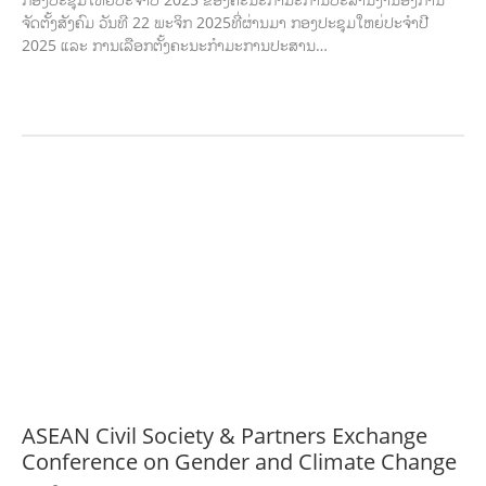
ຈັດຕັ້ງສັງຄົມ ວັນທີ 22 ພະຈິກ 2025ທີ່ຜ່ານມາ ກອງປະຊຸມໃຫຍ່ປະຈໍາປີ
2025 ແລະ ການເລືອກຕັ້ງຄະນະກໍາມະການປະສານ…
ກະສິກຳ ແລະ ຫັດຖະກຳ
ກະສິກໍາ, ປ່າໄມ້
​ສ້າງ​ຄວາມ​ສາ​ມາດ​,
ການພັດທະນາຊຸມຊົນ
ເສດຖະກິດ, ຂໍ້ມູນຂ່າວສານ, ວັດທະນາທໍາ ແລະ ການທ່ອງທ່ຽວ
ການສຶກສາ
ການສຶກສາ &
ກິລາ
ສິ່ງແວດລ້ອມ
FORESTS
ບົດບາດຍິງຊາຍ ແລະ ກົດໝາຍ
ທົ່ວໄປ
ການ
ປົກຄອງທີ່ດີ
HEALTH AND AGRICULTURE
ສາທາລະນະສຸກ
ມະນຸດສະທໍາ
ແຮງງານ, ຄວາມພິການ ແລະ ສະຫວັດດີການສັງຄົມ
ແຮງງານ, ຄວາມພິການ & ສະຫວັດດີການ
ສັງຄົມ
ການສ້າງຄວາມອາດສາມາດ
ສາທາລະນະສຸກ
ສ້າງຄວາມເຂັ້ມແຂງ
RIGHTS TO
HEALTH AND COMMUNITY MOBILIZATION
ວັດທະນະທຳ-ສັງຄົມ
ການພັດທະນາ
ຊົນນະບົດ
ການສ້າງຄວາມອາດສາມາດ ແລະ ສົ່ງເສີມອາຊີບ
ASEAN Civil Society & Partners Exchange
Conference on Gender and Climate Change