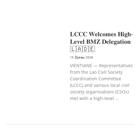
ພິການ & ສະຫວັດດີການສັງຄົມ
ການສ້າງ
ຄວາມອາດສາມາດ
ສາທາລະນະສຸກ
ການພັດທະນາຊົນນະບົດ
𝐋𝐂𝐂𝐂 𝐖𝐞𝐥𝐜𝐨𝐦𝐞𝐬 𝐇𝐢𝐠𝐡-
𝐋𝐞𝐯𝐞𝐥 𝐁𝐌𝐙 𝐃𝐞𝐥𝐞𝐠𝐚𝐭𝐢𝐨𝐧
🇱🇦🇩🇪
15 ມັງກອນ 2026
VIENTIANE — Representatives
from the Lao Civil Society
Coordination Committee
(LCCC) and various local civil
society organisations (CSOs)
met with a high-level …