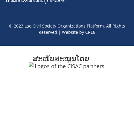
ເມື່ອພວກເຮົາອັບເດດຂໍ້ມູນຂາວສານ
© 2023 Lao Civil Society Organizations Platform. All Rights
Reserved | Website by
CRE8
ສະໜັບສະໜູນໂດຍ