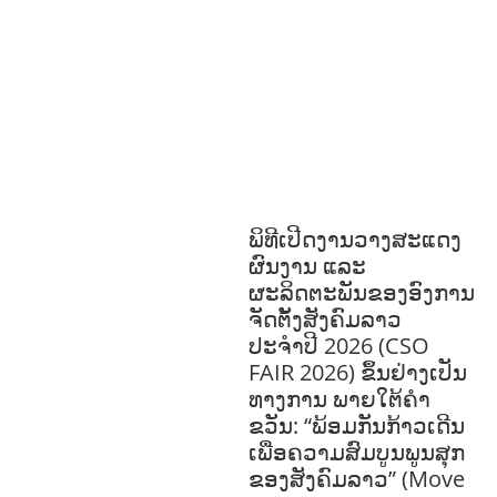
ຫວັດດີການສັງຄົມ
ການສ້າງຄວາມອາດ
ສາມາດ
ສາທາລະນະສຸກ
ສ້າງຄວາມເຂັ້ມ
ແຂງ
RIGHTS TO HEALTH AND
COMMUNITY
MOBILIZATION
ວັດທະນະທຳ-ສັງຄົມ
ການພັດທະນາຊົນນະບົດ
ການສ້າງຄວາມ
ອາດສາມາດ ແລະ ສົ່ງເສີມອາຊີບ
ພິທີເປີດງານວາງສະແດງ
ຜົນງານ ແລະ
ຜະລິດຕະພັນຂອງອົງການ
ຈັດຕັ້ງສັງຄົມລາວ
ປະຈຳປີ 2026 (CSO
FAIR 2026) ຂຶ້ນຢ່າງເປັນ
ທາງການ ພາຍໃຕ້ຄຳ
ຂວັນ: “ພ້ອມກັນກ້າວເດີນ
ເພື່ອຄວາມສົມບູນພູນສຸກ
ຂອງສັງຄົມລາວ” (Move