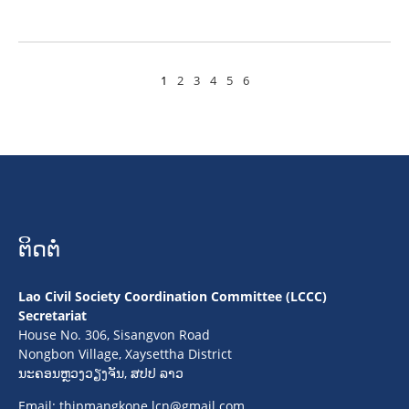
1
2
3
4
5
6
ຕິດຕໍ່
Lao Civil Society Coordination Committee (LCCC)
Secretariat
House No. 306, Sisangvon Road
Nongbon Village, Xaysettha District
ນະຄອນຫຼວງວຽງຈັນ, ສປປ ລາວ
Email:
thipmangkone.lcn@gmail.com