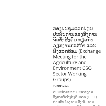
ການພັດທະນາຊຸມຊົນ
ສິ່ງແວດລ້ອມ
FORESTS
ບົດບາດຍິງ
ຊາຍ ແລະ ກົດໝາຍ
ທົ່ວໄປ
ວັດທະນະທຳ-ສັງຄົມ
ກອງປະຊຸມແລກປ່ຽນ
ປະສົບການຂອງອົງການ
ຈັດຕັ້ງສັງຄົມ ກ່ຽວກັບ
ວຽກງານກະສິກຳ ແລະ
ສິ່ງແວດລ້ອມ (Exchange
Meeting for the
Agriculture and
Environment CSO
Sector Working
Groups)
16 ທັນວາ 2025
ຄະນະກຳມະການປະສານງານ
ອົງການຈັດຕັ້ງສັງຄົມລາວ (LCCC)
ຮ່ວມກັບ ໂຄງການ ສົ່ງເສີມການ