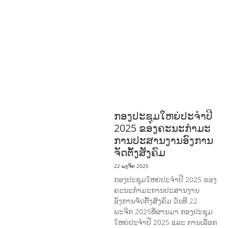
ດີການສັງຄົມ
ແຮງງານ, ຄວາມພິການ & ສະ
ຫວັດດີການສັງຄົມ
ການສ້າງຄວາມອາດ
ສາມາດ
ສາທາລະນະສຸກ
ສ້າງຄວາມເຂັ້ມ
ແຂງ
RIGHTS TO HEALTH AND
COMMUNITY
MOBILIZATION
ວັດທະນະທຳ-ສັງຄົມ
ການພັດທະນາຊົນນະບົດ
ການສ້າງຄວາມ
ອາດສາມາດ ແລະ ສົ່ງເສີມອາຊີບ
ກອງປະຊຸມໃຫຍ່ປະຈໍາປີ
2025 ຂອງຄະນະກໍາມະ
ການປະສານງານອົງການ
ຈັດຕັ້ງສັງຄົມ
22 ພະຈິກ 2025
ກອງປະຊຸມໃຫຍ່ປະຈໍາປີ 2025 ຂອງ
ຄະນະກໍາມະການປະສານງານ
ອົງການຈັດຕັ້ງສັງຄົມ ວັນທີ 22
ພະຈິກ 2025ທີ່ຜ່ານມາ ກອງປະຊຸມ
ໃຫຍ່ປະຈໍາປີ 2025 ແລະ ການເລືອກ