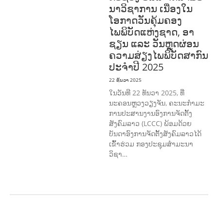
ນາວິຊາການ ເນື່ອງໃນ
ໂອກາດວັນຄຸ້ມຄອງ
ໄພພິບັດແຫ່ງຊາດ, ອາ
ຊຽນ ແລະ ວັນຫຼຸດຜ່ອນ
ຄວາມສ່ຽງໄພພິບັດສາກົນ
ປະຈໍາປີ 2025
22 ທັນວາ 2025
ໃນວັນທີ 22 ທັນວາ 2025, ທີ່
ນະຄອນຫຼວງວຽງຈັນ, ຄະນະກໍາມະ
ການປະສານງານອົງການຈັດຕັ້ງ
ສັງຄົມລາວ (LCCC) ພ້ອມດ້ວຍ
ບັນດາອົງການຈັດຕັ້ງສັງຄົມລາວໄດ້
ເຂົ້າຮ່ວມ ກອງປະຊຸມສໍາມະນາ
ວິຊາ…