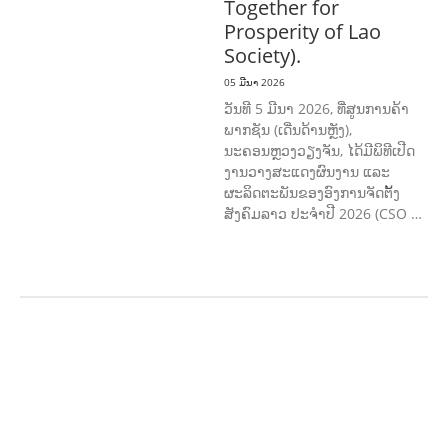
Together for
Prosperity of Lao
Society).
05 ມີນາ 2026
ວັນທີ 5 ມີນາ 2026, ທີ່ສູນການຄ້າ
ພາກຊັນ (ເດີ່ນດ້ານຫຼັງ),
ນະຄອນຫຼວງວຽງຈັນ, ໄດ້ມີພິທີເປີດ
ງານວາງສະແດງຜົນງານ ແລະ
ຜະລິດຕະພັນຂອງອົງການຈັດຕັ້ງ
ສັງຄົມລາວ ປະຈຳປີ 2026 (CSO …
ກະສິກຳ ແລະ ຫັດຖະກຳ
ກະສິກໍາ,
ປ່າໄມ້
​ສ້າງ​ຄວາມ​ສາ​ມາດ​,
ການພັດທະນາ
ຊຸມຊົນ
ເສດຖະກິດ, ຂໍ້ມູນຂ່າວສານ, ວັດທະນາ
ທໍາ ແລະ ການທ່ອງທ່ຽວ
ການສຶກສາ