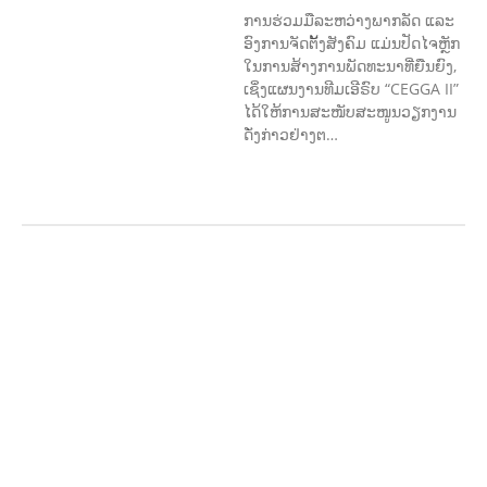
ການຮ່ວມມືລະຫວ່າງພາກລັດ ແລະ
ອົງການຈັດຕັ້ງສັງຄົມ ແມ່ນປັດໄຈຫຼັກ
ໃນການສ້າງການພັດທະນາທີ່ຍືນຍົງ,
ເຊິ່ງແຜນງານທີມເອີຣົບ “CEGGA II”
ໄດ້ໃຫ້ການສະໜັບສະໜູນວຽກງານ
ດັ່ງກ່າວຢ່າງຕ…
ກະສິກຳ ແລະ ຫັດຖະກຳ
ກະສິກໍາ,
ປ່າໄມ້
​ສ້າງ​ຄວາມ​ສາ​ມາດ​,
ການພັດທະນາ
ຊຸມຊົນ
ເສດຖະກິດ, ຂໍ້ມູນຂ່າວສານ, ວັດທະນາ
ທໍາ ແລະ ການທ່ອງທ່ຽວ
ການສຶກສາ
ການສຶກສາ & ກິລາ
ສິ່ງແວດລ້ອມ
FORESTS
ບົດບາດຍິງ
ຊາຍ ແລະ ກົດໝາຍ
ທົ່ວໄປ
ການປົກຄອງ