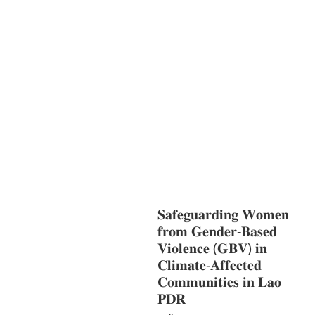
ທີ່ດີ
HEALTH AND
AGRICULTURE
ສາທາລະນະສຸກ
ມະນຸດ
ສະທໍາ
ແຮງງານ, ຄວາມພິການ ແລະ ສະຫວັດ
ດີການສັງຄົມ
ແຮງງານ, ຄວາມພິການ & ສະ
ຫວັດດີການສັງຄົມ
ການສ້າງຄວາມອາດ
ສາມາດ
ສາທາລະນະສຸກ
ສ້າງຄວາມເຂັ້ມ
ແຂງ
RIGHTS TO HEALTH AND
COMMUNITY
MOBILIZATION
ວັດທະນະທຳ-ສັງຄົມ
ການພັດທະນາຊົນນະບົດ
ການສ້າງຄວາມ
ອາດສາມາດ ແລະ ສົ່ງເສີມອາຊີບ
𝐒𝐚𝐟𝐞𝐠𝐮𝐚𝐫𝐝𝐢𝐧𝐠 𝐖𝐨𝐦𝐞𝐧
𝐟𝐫𝐨𝐦 𝐆𝐞𝐧𝐝𝐞𝐫-𝐁𝐚𝐬𝐞𝐝
𝐕𝐢𝐨𝐥𝐞𝐧𝐜𝐞 (𝐆𝐁𝐕) 𝐢𝐧
𝐂𝐥𝐢𝐦𝐚𝐭𝐞-𝐀𝐟𝐟𝐞𝐜𝐭𝐞𝐝
𝐂𝐨𝐦𝐦𝐮𝐧𝐢𝐭𝐢𝐞𝐬 𝐢𝐧 𝐋𝐚𝐨
𝐏𝐃𝐑