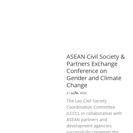
ສາມາດ
ສາທາລະນະສຸກ
ສ້າງຄວາມເຂັ້ມ
ແຂງ
RIGHTS TO HEALTH AND
COMMUNITY
MOBILIZATION
ວັດທະນະທຳ-ສັງຄົມ
ການພັດທະນາຊົນນະບົດ
ການສ້າງຄວາມ
ອາດສາມາດ ແລະ ສົ່ງເສີມອາຊີບ
ASEAN Civil Society &
Partners Exchange
Conference on
Gender and Climate
Change
21 ພະຈິກ 2025
The Lao Civil Society
Coordination Committee
(LCCC), in collaboration with
ASEAN partners and
development agencies,
successfully convened the