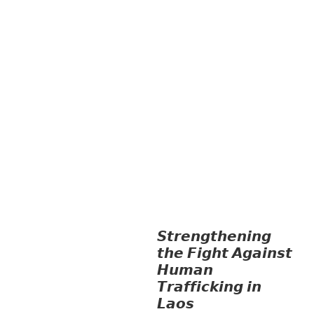
ຊາຍ ແລະ ກົດໝາຍ
ທົ່ວໄປ
ການປົກຄອງ
ທີ່ດີ
HEALTH AND
AGRICULTURE
ສາທາລະນະສຸກ
ມະນຸດ
ສະທໍາ
ແຮງງານ, ຄວາມພິການ ແລະ ສະຫວັດ
ດີການສັງຄົມ
ແຮງງານ, ຄວາມພິການ & ສະ
ຫວັດດີການສັງຄົມ
ການສ້າງຄວາມອາດ
ສາມາດ
ສາທາລະນະສຸກ
ສ້າງຄວາມເຂັ້ມ
ແຂງ
RIGHTS TO HEALTH AND
COMMUNITY
MOBILIZATION
ວັດທະນະທຳ-ສັງຄົມ
ການສ້າງຄວາມອາດສາມາດ ແລະ ສົ່ງເສີມ
ອາຊີບ
𝙎𝙩𝙧𝙚𝙣𝙜𝙩𝙝𝙚𝙣𝙞𝙣𝙜
𝙩𝙝𝙚 𝙁𝙞𝙜𝙝𝙩 𝘼𝙜𝙖𝙞𝙣𝙨𝙩
𝙃𝙪𝙢𝙖𝙣
𝙏𝙧𝙖𝙛𝙛𝙞𝙘𝙠𝙞𝙣𝙜 𝙞𝙣
𝙇𝙖𝙤𝙨