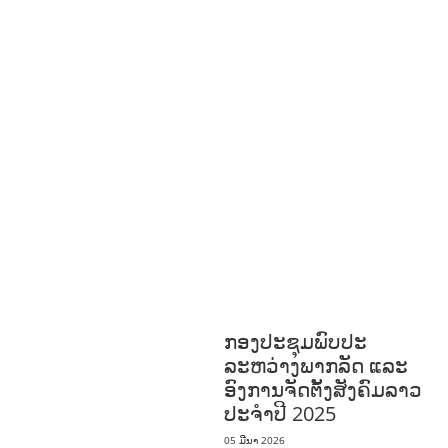
ສິ່ງແວດລ້ອມ
FORESTS
ບົດບາດຍິງ
ຊາຍ ແລະ ກົດໝາຍ
ທົ່ວໄປ
ການປົກຄອງ
ທີ່ດີ
HEALTH AND
AGRICULTURE
ສາທາລະນະສຸກ
ມະນຸດ
ສະທໍາ
ແຮງງານ, ຄວາມພິການ ແລະ ສະຫວັດ
ດີການສັງຄົມ
ການສ້າງຄວາມອາດສາມາດ
ສາທາລະນະສຸກ
ສ້າງຄວາມເຂັ້ມ
ແຂງ
RIGHTS TO HEALTH AND
COMMUNITY
MOBILIZATION
ວັດທະນະທຳ-ສັງຄົມ
ການພັດທະນາຊົນນະບົດ
ການສ້າງຄວາມ
ອາດສາມາດ ແລະ ສົ່ງເສີມອາຊີບ
ກອງປະຊຸມພົບປະ
ລະຫວ່າງພາກລັດ ແລະ
ອົງການຈັດຕັ້ງສັງຄົມລາວ
ປະຈຳປີ 2025
05 ມີນາ 2026