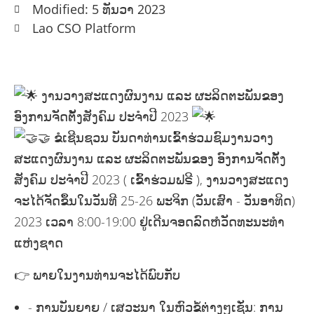
Modified: 5 ທັນວາ 2023
Lao CSO Platform
ງານວາງສະແດງຜົນງານ ແລະ ຜະລິດຕະພັນຂອງ
ອົງການຈັດຕັ້ງສັງຄົມ ປະຈຳປີ 2023
🤝 ຂໍເຊີນຊວນ ບັນດາທ່ານເຂົ້າຮ່ວມຊົມງານວາງ
ສະແດງຜົນງານ ແລະ ຜະລິດຕະພັນຂອງ ອົງການຈັດຕັ້ງ
ສັງຄົມ ປະຈຳປີ 2023 ( ເຂົ້າຮ່ວມຟຣີ ), ງານວາງສະແດງ
ຈະໄດ້ຈັດຂຶ້ນໃນວັນທີ 25-26 ພະຈິກ (ວັນເສົາ - ວັນອາທິດ)
2023 ເວລາ 8:00-19:00 ຢູ່ເດີນຈອດລົດຫໍວັດທະນະທຳ
ແຫ່ງຊາດ
👉 ພາຍໃນງານທ່ານຈະໄດ້ພົບກັບ
- ການບັນຍາຍ / ເສວະນາ ໃນຫົວຂໍ້ຕ່າງໆເຊັ່ນ: ການ