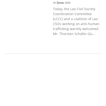
25 ມັງກອນ 2026
Today, the Lao Civil Society
Coordination Committee
(LCCC) and a coalition of Lao
CSOs working on anti-human
trafficking warmly welcomed
Mr. Thorsten Schäfer-Gü…
ກະສິກຳ ແລະ ຫັດຖະກຳ
ການພັດທະນາ
ຊຸມຊົນ
ເສດຖະກິດ, ຂໍ້ມູນຂ່າວສານ, ວັດທະນາ
ທໍາ ແລະ ການທ່ອງທ່ຽວ
ການສຶກສາ
ການສຶກສາ & ກິລາ
ສິ່ງແວດລ້ອມ
ບົດບາດຍິງຊາຍ ແລະ ກົດໝາຍ
ທົ່ວໄປ
ການປົກຄອງທີ່ດີ
ແຮງງານ, ຄວາມພິການ
ແລະ ສະຫວັດດີການສັງຄົມ
ແຮງງານ, ຄວາມ