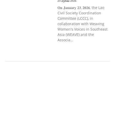
23 ມັງກອນ 2026
𝐎𝐧 𝐉𝐚𝐧𝐮𝐚𝐫𝐲 𝟐𝟑, 𝟐𝟎𝟐𝟔, the Lao
Civil Society Coordination
Committee (LCCC), in
collaboration with Weaving
Women's Voices in Southeast
Asia (WEAVE) and the
Associa…
ກະສິກຳ ແລະ ຫັດຖະກຳ
ກະສິກໍາ,
ປ່າໄມ້
​ສ້າງ​ຄວາມ​ສາ​ມາດ​,
ການພັດທະນາ
ຊຸມຊົນ
ເສດຖະກິດ, ຂໍ້ມູນຂ່າວສານ, ວັດທະນາ
ທໍາ ແລະ ການທ່ອງທ່ຽວ
ການສຶກສາ
ການສຶກສາ & ກິລາ
ສິ່ງແວດລ້ອມ
FORESTS
ບົດບາດຍິງ