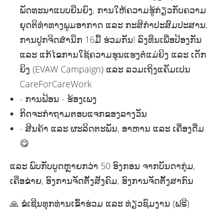
ພັດທະນາແບບຍືນຍົງ, ການໃຫ້ຄວາມຮູ້ກ່ຽວກັບຄວາມ
ຍຸດຕິທໍາທາງພູມອາກາດ ແລະ ກະສິກໍາປະສົມປະສານ,
ການປູກຈິດສໍານຶກ 16ມື້ ຮ່ວມກັນ! ລົງທືນເພື່ອປ້ອງກັນ
ແລະ ແກ້ໄຂການໃຊ້ຄວາມຮຸນແຮງຕໍ່ແມ່ຍິງ ແລະ ເດັກ
ຍິງ (EVAW Campaign) ແລະ ລວມເຖິງແຄັມເປນ
CareForCareWork
- ການຟ້ອນ - ຮ້ອງເພງ
ກິດຈະກຳຖາມຕອບແຈກຂອງລາງວັນ
- ສີນຄ້າ ແລະ ຜະລິດຕະພັນ, ອາຫານ ແລະ ເຄື່ອງດື່ມ
😋
ແລະ ພົບກັບບູດຫຼາຍກວ່າ 50 ອົງກອນ ຈາກບັນດາກຸ່ມ,
ເຄືອຂ່າຍ, ອົງການຈັດຕັ້ງສັງຄົມ, ອົງການຈັດຕັ້ງສາກົນ
🙏 ຂໍເຊີນທຸກທ່ານເຂົ້າຮ່ວມ ແລະ ທ່ຽວຊົມງານ (ຟຣີ)