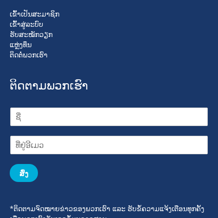
ເຂົ້າເປັນສະມາຊິກ
ເຂົ້າສູ່ລະບົບ
ຮັບສະໝັກວຽກ
ແຫຼ່ງທຶນ
ຕິດຕໍ່ພວກເຮົາ
ຕິດຕາມພວກເຮົາ
ສົ່ງ
*ຕິດຕາມຈົດໝາຍຂ່າວຂອງພວກເຮົາ ແລະ ຮັບຂໍ້ຄວາມແຈ້ງເຕືອນທຸກຄັ້ງ