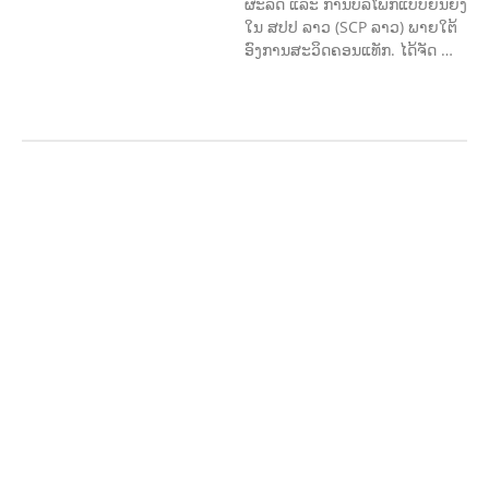
ຜະລິດ ແລະ ການບໍລິໂພກແບບຍືນຍົງ
ໃນ ສປປ ລາວ (SCP ລາວ) ພາຍໃຕ້
ອົງການສະວິດຄອນແທັກ. ໄດ້ຈັດ …
ກະສິກຳ ແລະ ຫັດຖະກຳ
ກະສິກໍາ,
ປ່າໄມ້
​ສ້າງ​ຄວາມ​ສາ​ມາດ​,
ການພັດທະນາ
ຊຸມຊົນ
ເສດຖະກິດ, ຂໍ້ມູນຂ່າວສານ, ວັດທະນາ
ທໍາ ແລະ ການທ່ອງທ່ຽວ
ການສຶກສາ
ການສຶກສາ & ກິລາ
ສິ່ງແວດລ້ອມ
FORESTS
ບົດບາດຍິງ
ຊາຍ ແລະ ກົດໝາຍ
ທົ່ວໄປ
ການປົກຄອງ
ທີ່ດີ
HEALTH AND
AGRICULTURE
ສາທາລະນະສຸກ
ມະນຸດ
ສະທໍາ
ແຮງງານ, ຄວາມພິການ ແລະ ສະຫວັດ