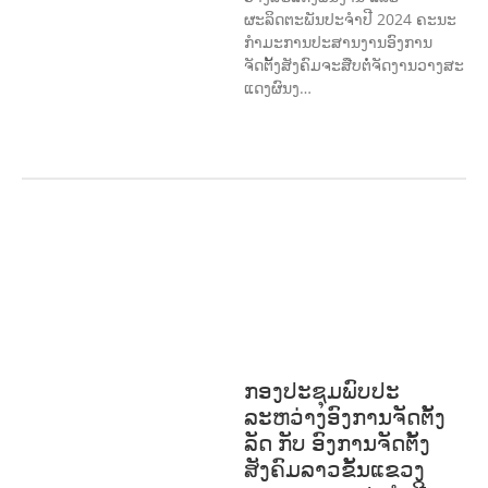
ຜະລິດຕະພັນປະຈຳປີ 2024 ຄະນະ
ກຳມະການປະສານງານອົງການ
ຈັດຕັ້ງສັງຄົມຈະສືບຕໍ່ຈັດງານວາງສະ
ແດງຜົນງ…
ກະສິກໍາ, ປ່າໄມ້
ເສດຖະກິດ, ຂໍ້ມູນຂ່າວສານ,
ວັດທະນາທໍາ ແລະ ການທ່ອງທ່ຽວ
ການສຶກສາ
& ກິລາ
ສິ່ງແວດລ້ອມ
ທົ່ວໄປ
ການ
ປົກຄອງທີ່ດີ
ແຮງງານ, ຄວາມພິການ & ສະ
ຫວັດດີການສັງຄົມ
ສາທາລະນະສຸກ
ກອງປະຊຸມພົບປະ
ລະຫວ່າງອົງການຈັດຕັ້ງ
ລັດ ກັບ ອົງການຈັດຕັ້ງ
ສັງຄົມລາວຂັ້ນແຂວງ