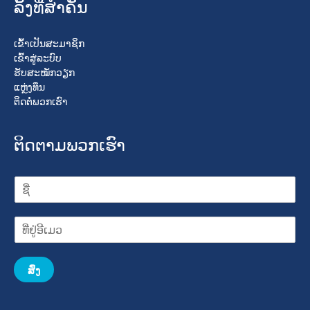
ລິ້ງທີ່ສໍາຄັນ
ເຂົ້າເປັນສະມາຊິກ
ເຂົ້າສູ່ລະບົບ
ຮັບສະໝັກວຽກ
ແຫຼ່ງທຶນ
ຕິດຕໍ່ພວກເຮົາ
ຕິດຕາມພວກເຮົາ
ສົ່ງ