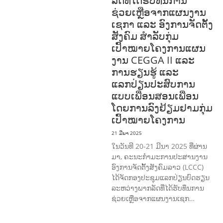
ລັດທີ່ໄດ້ຮັບທຶນການ
ຊ່ວຍເຫຼືອຈາກແຜນງານ
ເຊກາ ແລະ ອົງການຈັດຕັ້ງ
ສັງຄົມ ສໍາລັບກຸ່ມ
ເປົ້າໝາຍໂຄງການແຜນ
ງານ CEGGA II ແລະ
ການຮຽນຮູ້ ແລະ
ແລກປ່ຽນປະສົບການ
ແບບເພື່ອນສອນເພື່ອນ
ໂດຍການລົງຢ້ຽມຢາມກຸ່ມ
ເປົ້າໝາຍໂຄງການ
21 ມີນາ 2025
ໃນວັນທີ 20-21 ມີນາ 2025 ທີ່ຜ່ານ
ມາ, ຄະນະກຳມະການປະສານງານ
ອົງການຈັດຕັ້ງສັງຄົມລາວ (LCCC)
ໄດ້ຈັດກອງປະຊຸມແລກປ່ຽນບົດຮຽນ
ລະຫວ່າງພາກລັດທີ່ໄດ້ຮັບທຶນການ
ຊ່ວຍເຫຼືອຈາກແຜນງານເຊກ…