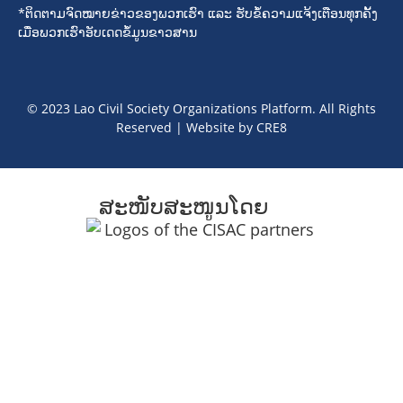
*ຕິດຕາມຈົດໝາຍຂ່າວຂອງພວກເຮົາ ແລະ ຮັບຂໍ້ຄວາມແຈ້ງເຕືອນທຸກຄັ້ງ
ເມື່ອພວກເຮົາອັບເດດຂໍ້ມູນຂາວສານ
© 2023 Lao Civil Society Organizations Platform. All Rights
Reserved | Website by
CRE8
ສະໜັບສະໜູນໂດຍ