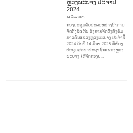
ຫຼວງພະບາງ ປະຈຳປີ
2024
14 ມີນາ 2025
ກອງປະຊຸມພົບປະລະຫວ່າງອົງການ
ຈັດຕັ້ງລັດ ກັບ ອົງການຈັດຕັ້ງສັງຄົມ
ລາວຂັ້ນແຂວງຫຼວງພະບາງ ປະຈຳປີ
2024 ວັນທີ 14 ມີນາ 2025 ທີ່ຫ້ອງ
ປະຊຸມສະພາປະຊາຊົນແຂວງຫຼວງ
ພະບາງ ໄດ້ຈັດກອງປ…
ກະສິກໍາ, ປ່າໄມ້
ເສດຖະກິດ, ຂໍ້ມູນຂ່າວສານ,
ວັດທະນາທໍາ ແລະ ການທ່ອງທ່ຽວ
ການສຶກສາ
& ກິລາ
ສິ່ງແວດລ້ອມ
ທົ່ວໄປ
ການ
ປົກຄອງທີ່ດີ
ແຮງງານ, ຄວາມພິການ & ສະ
ຫວັດດີການສັງຄົມ
ສາທາລະນະສຸກ