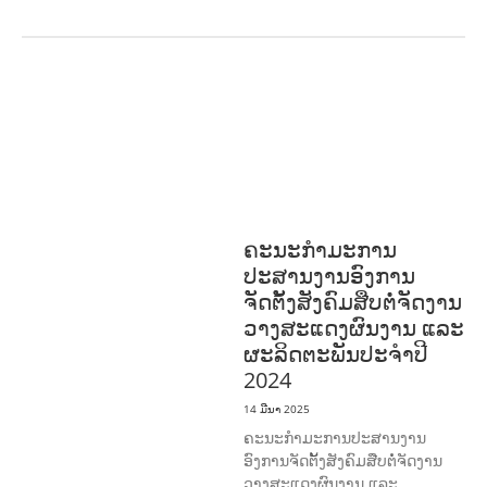
ກະສິກໍາ, ປ່າໄມ້
ເສດຖະກິດ, ຂໍ້ມູນຂ່າວສານ,
ວັດທະນາທໍາ ແລະ ການທ່ອງທ່ຽວ
ການສຶກສາ
& ກິລາ
ສິ່ງແວດລ້ອມ
ທົ່ວໄປ
ການ
ປົກຄອງທີ່ດີ
ແຮງງານ, ຄວາມພິການ & ສະ
ຫວັດດີການສັງຄົມ
ຄະນະກຳມະການ
ປະສານງານອົງການ
ຈັດຕັ້ງສັງຄົມສືບຕໍ່ຈັດງານ
ວາງສະແດງຜົນງານ ແລະ
ຜະລິດຕະພັນປະຈຳປີ
2024
14 ມີນາ 2025
ຄະນະກຳມະການປະສານງານ
ອົງການຈັດຕັ້ງສັງຄົມສືບຕໍ່ຈັດງານ
ວາງສະແດງຜົນງານ ແລະ