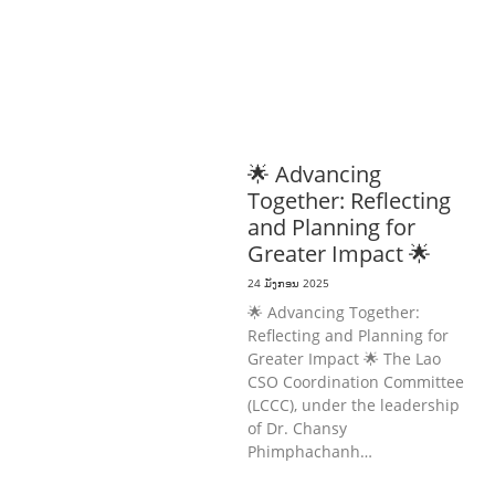
ກະສິກໍາ, ປ່າໄມ້
ເສດຖະກິດ, ຂໍ້ມູນຂ່າວສານ,
ວັດທະນາທໍາ ແລະ ການທ່ອງທ່ຽວ
ການສຶກສາ
& ກິລາ
ສິ່ງແວດລ້ອມ
ທົ່ວໄປ
ການ
ປົກຄອງທີ່ດີ
ແຮງງານ, ຄວາມພິການ & ສະ
ຫວັດດີການສັງຄົມ
ສາທາລະນະສຸກ
🌟 Advancing
Together: Reflecting
and Planning for
Greater Impact 🌟
24 ມັງກອນ 2025
🌟 Advancing Together:
Reflecting and Planning for
Greater Impact 🌟 The Lao
CSO Coordination Committee
(LCCC), under the leadership
of Dr. Chansy
Phimphachanh…