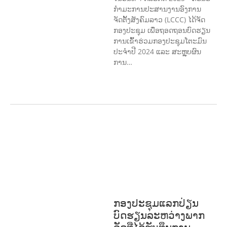
ກຳມະການປະສານງານອົງການ
ຈັດຕັ້ງສັງຄົມລາວ (LCCC) ໄດ້ຈັດ
ກອງປະຊຸມ ເພື່ອຖອດຖອນບົດຮຽນ
ການເຂົ້າຮ່ວມກອງປະຊຸມໂຕະມົນ
ປະຈຳປີ 2024 ແລະ ສະຫຼຸບຜົນ
ການ…
ກະສິກໍາ, ປ່າໄມ້
ເສດຖະກິດ, ຂໍ້ມູນຂ່າວສານ,
ວັດທະນາທໍາ ແລະ ການທ່ອງທ່ຽວ
ການສຶກສາ
& ກິລາ
ສິ່ງແວດລ້ອມ
ທົ່ວໄປ
ການ
ປົກຄອງທີ່ດີ
ແຮງງານ, ຄວາມພິການ & ສະ
ຫວັດດີການສັງຄົມ
ສາທາລະນະສຸກ
ກອງປະຊຸມແລກປ່ຽນ
ບົດຮຽນລະຫວ່າງພາກ