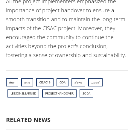
All the project implementers emphasized the
importance of project handover to ensure a
smooth transition and to maintain the long-term
impacts of the CiSAC project. Moreover, they
encouraged the community to continue the
activities beyond the project's conclusion,
fostering a sense of ownership and sustainability.
ສຊກ
ສຄອ
CISAC19
GDA
ສຮຈອ
ມລພສ
LESSONSLEARNED
PROJECTHANDOVER
SODA
RELATED NEWS