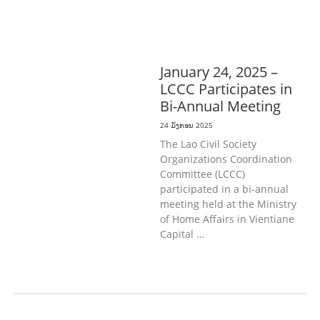
& ກິລາ
ສິ່ງແວດລ້ອມ
ທົ່ວໄປ
ການ
ປົກຄອງທີ່ດີ
ແຮງງານ, ຄວາມພິການ & ສະ
ຫວັດດີການສັງຄົມ
ສາທາລະນະສຸກ
January 24, 2025 –
LCCC Participates in
Bi-Annual Meeting
24 ມັງກອນ 2025
The Lao Civil Society
Organizations Coordination
Committee (LCCC)
participated in a bi-annual
meeting held at the Ministry
of Home Affairs in Vientiane
Capital …