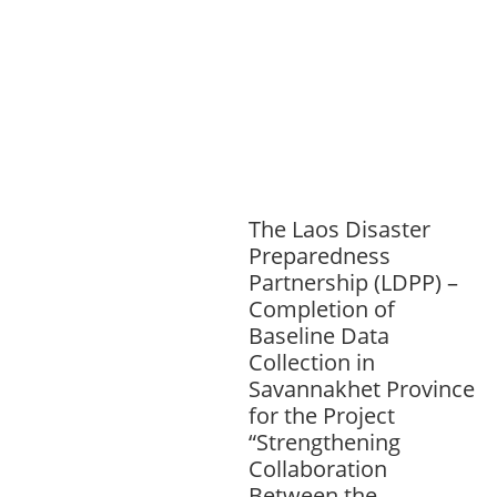
​ສ້າງ​ຄວາມ​ສາ​ມາດ​,
ສິ່ງແວດລ້ອມ
ທົ່ວໄປ
HEALTH AND
AGRICULTURE
ສາທາລະນະສຸກ
ມະນຸດ
ສະທໍາ
ແຮງງານ, ຄວາມພິການ ແລະ ສະຫວັດ
ດີການສັງຄົມ
ແຮງງານ, ຄວາມພິການ & ສະ
ຫວັດດີການສັງຄົມ
The Laos Disaster
Preparedness
Partnership (LDPP) –
Completion of
Baseline Data
Collection in
Savannakhet Province
for the Project
“Strengthening
Collaboration
Between the