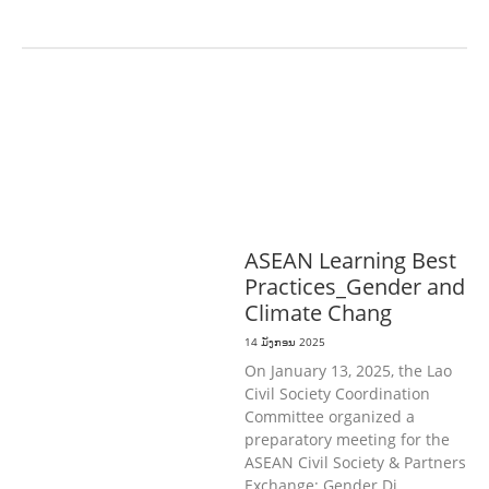
ກະສິກໍາ, ປ່າໄມ້
ເສດຖະກິດ, ຂໍ້ມູນຂ່າວສານ,
ວັດທະນາທໍາ ແລະ ການທ່ອງທ່ຽວ
ການສຶກສາ
& ກິລາ
ສິ່ງແວດລ້ອມ
ທົ່ວໄປ
ການ
ປົກຄອງທີ່ດີ
ແຮງງານ, ຄວາມພິການ & ສະ
ຫວັດດີການສັງຄົມ
ສາທາລະນະສຸກ
ASEAN Learning Best
Practices_Gender and
Climate Chang
14 ມັງກອນ 2025
On January 13, 2025, the Lao
Civil Society Coordination
Committee organized a
preparatory meeting for the
ASEAN Civil Society & Partners
Exchange: Gender Di…