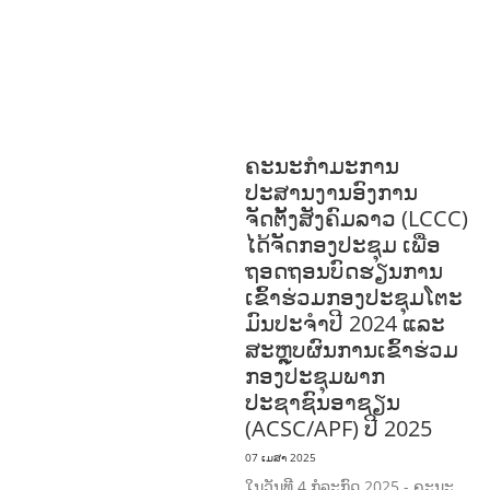
ກະສິກໍາ, ປ່າໄມ້
ເສດຖະກິດ, ຂໍ້ມູນຂ່າວສານ,
ວັດທະນາທໍາ ແລະ ການທ່ອງທ່ຽວ
ການສຶກສາ
& ກິລາ
ສິ່ງແວດລ້ອມ
ທົ່ວໄປ
ການ
ປົກຄອງທີ່ດີ
ແຮງງານ, ຄວາມພິການ & ສະ
ຫວັດດີການສັງຄົມ
ສາທາລະນະສຸກ
ຄະນະກຳມະການ
ປະສານງານອົງການ
ຈັດຕັ້ງສັງຄົມລາວ (LCCC)
ໄດ້ຈັດກອງປະຊຸມ ເພື່ອ
ຖອດຖອນບົດຮຽນການ
ເຂົ້າຮ່ວມກອງປະຊຸມໂຕະ
ມົນປະຈຳປີ 2024 ແລະ
ສະຫຼຸບຜົນການເຂົ້າຮ່ວມ
ກອງປະຊຸມພາກ
ປະຊາຊົນອາຊຽນ
(ACSC/APF) ປີ 2025
07 ເມສາ 2025
ໃນວັນທີ 4 ກໍລະກົດ 2025 - ຄະນະ