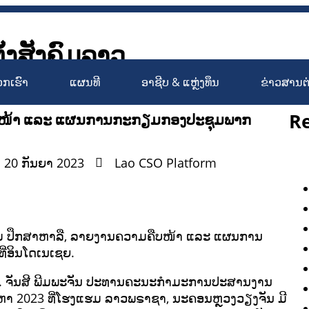
ັ້ງສັງຄົມລາວ
Society Organizations Platfo
ວກເຮົາ
ແຜນທີ
ອາຊີບ & ແຫຼ່ງທຶນ
ຂ່າວສານຕ
R
ືບໜ້າ ແລະ ແຜນການກະກຽມກອງປະຊຸມພາກ
 20 ກັນຍາ 2023
Lao CSO Platform
ມ ປຶກສາຫາລື, ລາຍງານຄວາມຄືບໜ້າ ແລະ ແຜນການ
່ອິນໂດເນເຊຍ.
ດຣ. ຈັນສີ ພີມພະຈັນ ປະທານຄະນະກໍາມະການປະສານງານ
9 ສີງຫາ 2023 ທີ່ໂຮງແຮມ ລາວພຣາຊາ, ນະຄອນຫຼວງວຽງຈັນ ມີ