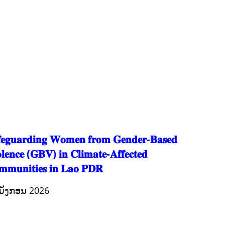
ມະນຸດສະທໍາ
ແຮງງານ, ຄວາມພິການ ແລະ ສະຫວັດດີການສັງຄົມ
ແຮງງານ, ຄວາມພິການ & ສະຫວັດດີການສັງຄົມ
ການສ້າງຄວາມອາດສາມາດ
ສາທາລະນະສຸກ
ສ້າງຄວາມເຂັ້ມແຂງ
RIGHTS TO HEALTH AND COMMUNITY MOBILIZATION
ວັດທະນະທຳ-ສັງຄົມ
ການພັດທະນາຊົນນະບົດ
ການສ້າງຄວາມອາດສາມາດ ແລະ ສົ່ງເສີມອາຊີບ
𝐞𝐠𝐮𝐚𝐫𝐝𝐢𝐧𝐠 𝐖𝐨𝐦𝐞𝐧 𝐟𝐫𝐨𝐦 𝐆𝐞𝐧𝐝𝐞𝐫-𝐁𝐚𝐬𝐞𝐝
𝐥𝐞𝐧𝐜𝐞 (𝐆𝐁𝐕) 𝐢𝐧 𝐂𝐥𝐢𝐦𝐚𝐭𝐞-𝐀𝐟𝐟𝐞𝐜𝐭𝐞𝐝
𝐦𝐮𝐧𝐢𝐭𝐢𝐞𝐬 𝐢𝐧 𝐋𝐚𝐨 𝐏𝐃𝐑
ມັງກອນ 2026
ກະສິກຳ ແລະ ຫັດຖະກຳ
ກະສິກໍາ, ປ່າໄມ້