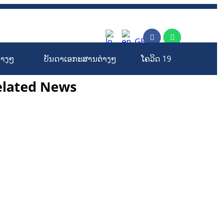
rm
່າງໆ
ບັນດາເອກະສານຕ່າງໆ
ໂຄວິດ 19
elated News
ກະສິກຳ ແລະ ຫັດຖະກຳ
ກະສິກໍາ, ປ່າໄມ້
​ສ້າງ​ຄວາມ​ສາ​ມາດ​,
ການພັດທະນາຊຸມຊົນ
ເສດຖະກິດ, ຂໍ້ມູນຂ່າວສານ, ວັດທະນາທໍາ ແລະ ການທ່ອງທ່ຽວ
ການສຶກສາ