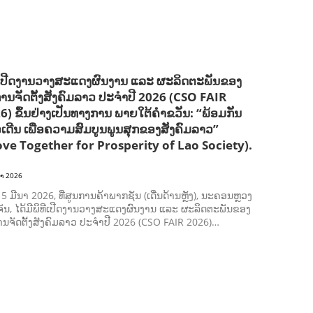
ການພັດທະນາຊົນນະບົດ
ການສ້າງຄວາມອາດສາມາດ ແລະ ສົ່ງເສີມອາຊີບ
ີເປີດງານວາງສະແດງຜົນງານ ແລະ ຜະລິດຕະພັນຂອງ
ການຈັດຕັ້ງສັງຄົມລາວ ປະຈຳປີ 2026 (CSO FAIR
6) ຂຶ້ນຢ່າງເປັນທາງການ ພາຍໃຕ້ຄຳຂວັນ: “ພ້ອມກັນ
ວເດີນ ເພື່ອຄວາມສົມບູນພູນສຸກຂອງສັງຄົມລາວ”
ve Together for Prosperity of Lao Society).
ນາ 2026
ີ 5 ມີນາ 2026, ທີ່ສູນການຄ້າພາກຊັນ (ເດີ່ນດ້ານຫຼັງ), ນະຄອນຫຼວງ
ັນ, ໄດ້ມີພິທີເປີດງານວາງສະແດງຜົນງານ ແລະ ຜະລິດຕະພັນຂອງ
ານຈັດຕັ້ງສັງຄົມລາວ ປະຈຳປີ 2026 (CSO FAIR 2026)…
ກະສິກຳ ແລະ ຫັດຖະກຳ
ກະສິກໍາ, ປ່າໄມ້
​ສ້າງ​ຄວາມ​ສາ​ມາດ​,
ການພັດທະນາຊຸມຊົນ