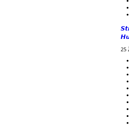
𝙎𝙩
𝙃𝙪
25 