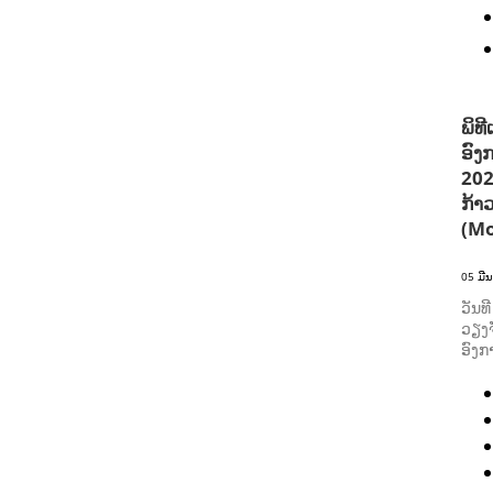
ພິທ
ອົງ
202
ກ້າ
(Mo
05 ມີ
ວັນທ
ວຽງຈ
ອົງກ