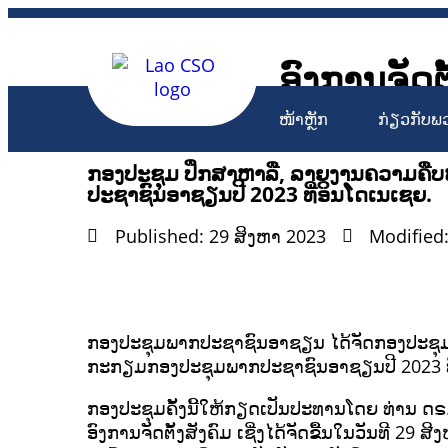
ອົງການຈັດຕ
Lao Civil 
ໜ້າຫຼັກ
ກ່ຽວກັບພ
ກອງປະຊຸມ ປຶກສາຫາລື, ລາຍງານຄວາມຄ
ປະຊາຊົນອາຊຽນປີ 2023 ທີ່ອິນໂດເນເຊຍ.
Published: 29 ສິງຫາ 2023
Modified:
ກອງປະຊຸມພາກປະຊາຊົນອາຊຽນ ໄດ້ຈັດກອງປະຊຸ
ກະກຽມກອງປະຊຸມພາກປະຊາຊົນອາຊຽນປີ 2023 ທີ
ກອງປະຊຸມຄັ້ງນີ້ໃຫ້ກຽດເປັນປະທານໂດຍ ທ່ານ 
ອົງການຈັດຕັ້ງສັງຄົມ ເຊີ່ງໄດ້ຈັດຂື້ນໃນວັນທີ 2