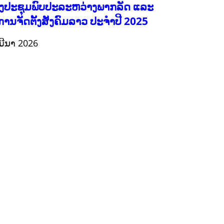
ງປະຊຸມພົບປະລະຫວ່າງພາກລັດ ແລະ
ການຈັດຕັ້ງສັງຄົມລາວ ປະຈຳປີ 2025
ມີນາ 2026
ກະສິກຳ ແລະ ຫັດຖະກຳ
ກະສິກໍາ, ປ່າໄມ້
​ສ້າງ​ຄວາມ​ສາ​ມາດ​,
ການພັດທະນາຊຸມຊົນ
ເສດຖະກິດ, ຂໍ້ມູນຂ່າວສານ, ວັດທະນາທໍາ ແລະ ການທ່ອງທ່ຽວ
ການສຶກສາ
ການສຶກສາ & ກິລາ
ສິ່ງແວດລ້ອມ
FORESTS
ບົດບາດຍິງຊາຍ ແລະ ກົດໝາຍ
ທົ່ວໄປ
ການປົກຄອງທີ່ດີ
HEALTH AND AGRICULTURE
ສາທາລະນະສຸກ