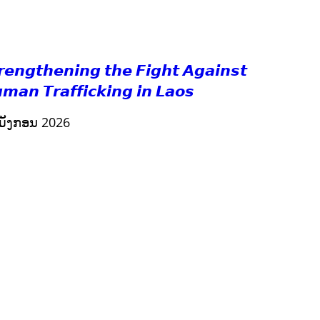
RIGHTS TO HEALTH AND COMMUNITY MOBILIZATION
ວັດທະນະທຳ-ສັງຄົມ
ການສ້າງຄວາມອາດສາມາດ ແລະ ສົ່ງເສີມອາຊີບ
𝙧𝙚𝙣𝙜𝙩𝙝𝙚𝙣𝙞𝙣𝙜 𝙩𝙝𝙚 𝙁𝙞𝙜𝙝𝙩 𝘼𝙜𝙖𝙞𝙣𝙨𝙩
𝙢𝙖𝙣 𝙏𝙧𝙖𝙛𝙛𝙞𝙘𝙠𝙞𝙣𝙜 𝙞𝙣 𝙇𝙖𝙤𝙨
ມັງກອນ 2026
ກະສິກຳ ແລະ ຫັດຖະກຳ
ການພັດທະນາຊຸມຊົນ
ເສດຖະກິດ, ຂໍ້ມູນຂ່າວສານ, ວັດທະນາທໍາ ແລະ ການທ່ອງທ່ຽວ
ການສຶກສາ
ການສຶກສາ & ກິລາ
ສິ່ງແວດລ້ອມ
ບົດບາດຍິງຊາຍ ແລະ ກົດໝາຍ
ທົ່ວໄປ
ການປົກຄອງທີ່ດີ
ແຮງງານ, ຄວາມພິການ ແລະ ສະຫວັດດີການສັງຄົມ