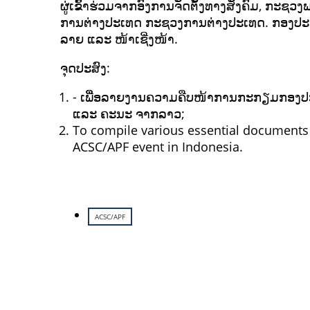
ຜູ່ເຂົ້າຮ່ວມຈາກອົງການຈັດຕັ້ງທາງສັງຄົມ, ກະ
ການຕ່າງປະເທດ ກະຊວງການຕ່າງປະເທດ. ກອງປະຊຸ
ລາຍ ແລະ ໜ້າເຊີ່ງໜ້າ.
ຈຸດປະສົງ:
- ເພືີ່ອລາຍງານຄວາມຄືບໜ້າການກະກຽມກອງປະ
ແລະ ຄະນະ ຈາກລາວ;
To compile various essential documents r
ACSC/APF event in Indonesia.
ACSC/APF