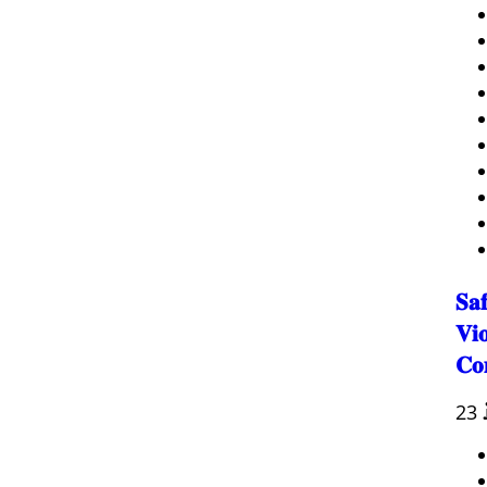
𝐒𝐚
𝐕𝐢
𝐂𝐨
23 