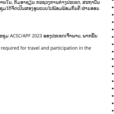
ຊວງພາຍໃນ, ກົມອາຊຽນ ກະຊວງການຕ່າງປະເທດ, ສະຖາບັນ
ມໄດ້ຈັດເປັນສອງຮູບແບບໄປພ້ອມພ້ອມກັນຄື ຜ່ານອອນ
ຊຸມ ACSC/APF 2023 ຂອງປະເທດເຈົ້າພາບ, ພາກພື້ນ
equired for travel and participation in the