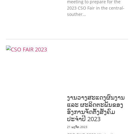
meeting to prepare for the
2023 CSO Fair in the central-
souther…
ກະສິກໍາ, ປ່າໄມ້
ເສດຖະກິດ, ຂໍ້ມູນຂ່າວສານ,
ວັດທະນາທໍາ ແລະ ການທ່ອງທ່ຽວ
ການສຶກສາ
& ກິລາ
ສິ່ງແວດລ້ອມ
ທົ່ວໄປ
ການ
ປົກຄອງທີ່ດີ
ແຮງງານ, ຄວາມພິການ & ສະ
ຫວັດດີການສັງຄົມ
ສາທາລະນະສຸກ
ງານວາງສະແດງຜົນງານ
ແລະ ຜະລິດຕະພັນຂອງ
ອົງການຈັດຕັ້ງສັງຄົມ
ປະຈຳປີ 2023
21 ພະຈິກ 2023