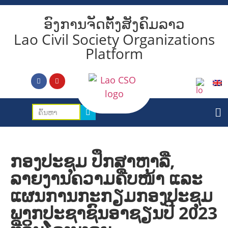
ອົງການຈັດຕັ້ງສັງຄົມລາວ
Lao Civil Society Organizations
Platform
ກອງປະຊຸມ ປຶກສາຫາລື,
ລາຍງານຄວາມຄືບໜ້າ ແລະ
ແຜນການກະກຽມກອງປະຊຸມ
ພາກປະຊາຊົນອາຊຽນປີ 2023