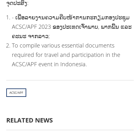
ຈຸດປະສົງ:
- ເພືີ່ອລາຍງານຄວາມຄືບໜ້າການກະກຽມກອງປະຊຸມ
ACSC/APF 2023 ຂອງປະເທດເຈົ້າພາບ, ພາກພື້ນ ແລະ
ຄະນະ ຈາກລາວ;
To compile various essential documents
required for travel and participation in the
ACSC/APF event in Indonesia.
ACSC/APF
RELATED NEWS