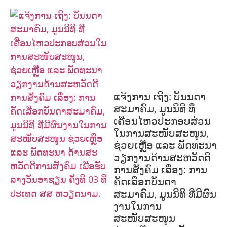
ກະສິກໍາ, ປ່າໄມ້
ເສດຖະກິດ, ຂໍ້ມູນຂ່າວສານ,
ວັດທະນາທໍາ ແລະ ການທ່ອງທ່ຽວ
ການສຶກສາ
& ກິລາ
ສິ່ງແວດລ້ອມ
ທົ່ວໄປ
ການ
ປົກຄອງທີ່ດີ
ແຮງງານ, ຄວາມພິການ & ສະ
ຫວັດດີການສັງຄົມ
ສາທາລະນະສຸກ
ແຈ້ງການ ເຖິງ: ບັນນດາ
ສະມາຄົມ, ມູນນິທິ ທີ່
ເຄື່ອນໄຫວປະກອບສ່ວນ
ໃນການສະໜັບສະໜູນ,
ຊ່ວຍເຫຼືອ ແລະ ພັດທະນາ
ວຽກງານດ້ານສະຫວັດດີ
ການສັງຄົມ ເລື່ອງ: ການ
ຄັດເລືອກບັນດາ
ສະມາຄົມ, ມູນນິທິ ທີ່ມີຜົນ
ງານໃນການ
ສະໜັບສະໜູນ