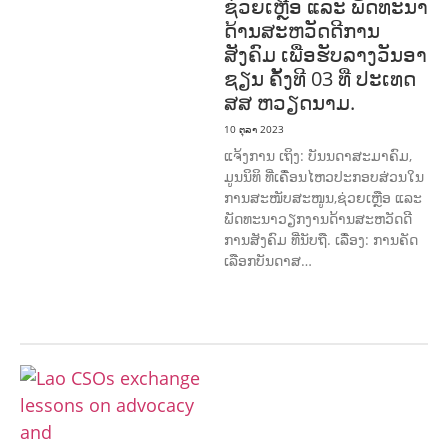
ຊ່ວຍເຫຼືອ ແລະ ພັດທະນາ
ດ້ານສະຫວັດດີການ
ສັງຄົມ ເພື່ອຮັບລາງວັນອາ
ຊຽນ ຄັ້ງທີ 03 ທີ່ ປະເທດ
ສສ ຫວຽດນາມ.
10 ຕຸລາ 2023
ແຈ້ງການ ເຖິງ: ບັນນດາສະມາຄົມ,
ມູນນິທິ ທີ່ເຄື່ອນໄຫວປະກອບສ່ວນໃນ
ການສະໜັບສະໜູນ,ຊ່ວຍເຫຼືອ ແລະ
ພັດທະນາວຽກງານດ້ານສະຫວັດດີ
ການສັງຄົມ ທີ່ນັບຖື. ເລື່ອງ: ການຄັດ
ເລືອກບັນດາສ…
ກະສິກໍາ, ປ່າໄມ້
ເສດຖະກິດ, ຂໍ້ມູນຂ່າວສານ,
ວັດທະນາທໍາ ແລະ ການທ່ອງທ່ຽວ
ການສຶກສາ