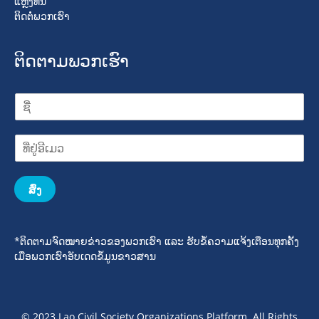
ແຫຼ່ງທຶນ
ຕິດຕໍ່ພວກເຮົາ
ຕິດຕາມພວກເຮົາ
ສົ່ງ
*ຕິດຕາມຈົດໝາຍຂ່າວຂອງພວກເຮົາ ແລະ ຮັບຂໍ້ຄວາມແຈ້ງເຕືອນທຸກຄັ້ງ
ເມື່ອພວກເຮົາອັບເດດຂໍ້ມູນຂາວສານ
© 2023 Lao Civil Society Organizations Platform. All Rights