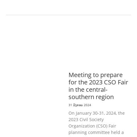
ກະສິກໍາ, ປ່າໄມ້
ເສດຖະກິດ, ຂໍ້ມູນຂ່າວສານ,
ວັດທະນາທໍາ ແລະ ການທ່ອງທ່ຽວ
ການສຶກສາ
& ກິລາ
ສິ່ງແວດລ້ອມ
ທົ່ວໄປ
ການ
ປົກຄອງທີ່ດີ
ແຮງງານ, ຄວາມພິການ & ສະ
ຫວັດດີການສັງຄົມ
ສາທາລະນະສຸກ
Meeting to prepare
for the 2023 CSO Fair
in the central-
southern region
31 ມັງກອນ 2024
On January 30-31, 2024, the
2023 Civil Society
Organization (CSO) Fair
planning committee held a