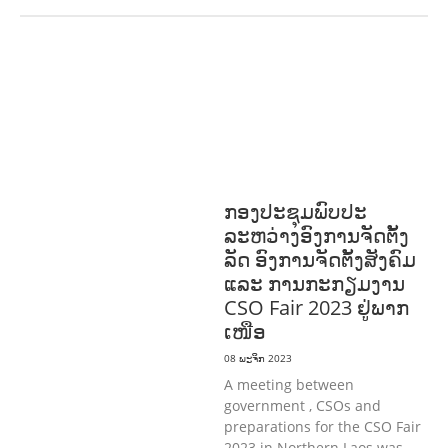
ກະສິກໍາ, ປ່າໄມ້
ເສດຖະກິດ, ຂໍ້ມູນຂ່າວສານ,
ວັດທະນາທໍາ ແລະ ການທ່ອງທ່ຽວ
ການສຶກສາ
& ກິລາ
ສິ່ງແວດລ້ອມ
ທົ່ວໄປ
ການ
ປົກຄອງທີ່ດີ
ແຮງງານ, ຄວາມພິການ & ສະ
ຫວັດດີການສັງຄົມ
ສາທາລະນະສຸກ
ກອງປະຊຸມພົບປະ
ລະຫວ່າງອົງການຈັດຕັ້ງ
ລັດ ອົງການຈັດຕັ້ງສັງຄົມ
ແລະ ການກະກຽມງານ
CSO Fair 2023 ຢູ່ພາກ
ເໜືອ
08 ພະຈິກ 2023
A meeting between
government , CSOs and
preparations for the CSO Fair
2023 in Northern Laos was