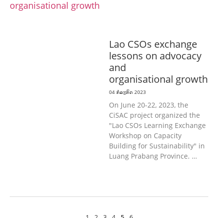
& ກິລາ
ສິ່ງແວດລ້ອມ
ທົ່ວໄປ
ການ
ປົກຄອງທີ່ດີ
ແຮງງານ, ຄວາມພິການ & ສະ
ຫວັດດີການສັງຄົມ
ສາທາລະນະສຸກ
Lao CSOs exchange
lessons on advocacy
and
organisational growth
04 ກໍລະກົດ 2023
On June 20-22, 2023, the
CiSAC project organized the
"Lao CSOs Learning Exchange
Workshop on Capacity
Building for Sustainability" in
Luang Prabang Province. …
1
2
3
4
5
6