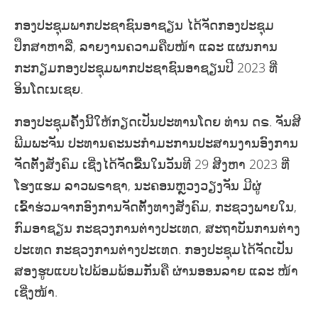
ກອງປະຊຸມພາກປະຊາຊົນອາຊຽນ ໄດ້ຈັດກອງປະຊຸມ
ປຶກສາຫາລື, ລາຍງານຄວາມຄືບໜ້າ ແລະ ແຜນການ
ກະກຽມກອງປະຊຸມພາກປະຊາຊົນອາຊຽນປີ 2023 ທີ່
ອິນໂດເນເຊຍ.
ກອງປະຊຸມຄັ້ງນີ້ໃຫ້ກຽດເປັນປະທານໂດຍ ທ່ານ ດຣ. ຈັນສີ
ພີມພະຈັນ ປະທານຄະນະກໍາມະການປະສານງານອົງການ
ຈັດຕັ້ງສັງຄົມ ເຊີ່ງໄດ້ຈັດຂື້ນໃນວັນທີ 29 ສີງຫາ 2023 ທີ່
ໂຮງແຮມ ລາວພຣາຊາ, ນະຄອນຫຼວງວຽງຈັນ ມີຜູ່
ເຂົ້າຮ່ວມຈາກອົງການຈັດຕັ້ງທາງສັງຄົມ, ກະຊວງພາຍໃນ,
ກົມອາຊຽນ ກະຊວງການຕ່າງປະເທດ, ສະຖາບັນການຕ່າງ
ປະເທດ ກະຊວງການຕ່າງປະເທດ. ກອງປະຊຸມໄດ້ຈັດເປັນ
ສອງຮູບແບບໄປພ້ອມພ້ອມກັນຄື ຜ່ານອອນລາຍ ແລະ ໜ້າ
ເຊີ່ງໜ້າ.