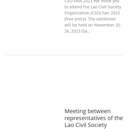
CSO FAIR 2023 We invite you
to attend the Lao Civil Society
Organization (CSO) Fair 2023
(free entry). The exhibition
will be held on November 25-
26, 2023 (Sa…
ກະສິກໍາ, ປ່າໄມ້
ເສດຖະກິດ, ຂໍ້ມູນຂ່າວສານ,
ວັດທະນາທໍາ ແລະ ການທ່ອງທ່ຽວ
ການສຶກສາ
& ກິລາ
ສິ່ງແວດລ້ອມ
ທົ່ວໄປ
ການ
ປົກຄອງທີ່ດີ
ແຮງງານ, ຄວາມພິການ & ສະ
ຫວັດດີການສັງຄົມ
ສາທາລະນະສຸກ
Meeting between
representatives of the
Lao Civil Society