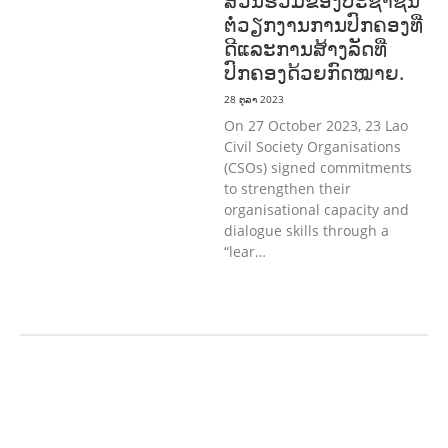
ສ່ວນຮ່ວມຂອງປະຊາຊົນ
ຕໍ່ວຽກງານການປົກຄອງທີ່
ດີແລະການສ້າງລັດທີ່
ປົກຄອງດ້ວຍກົດໝາຍ.
28 ຕຸລາ 2023
On 27 October 2023, 23 Lao
Civil Society Organisations
(CSOs) signed commitments
to strengthen their
organisational capacity and
dialogue skills through a
“lear…
ກະສິກໍາ, ປ່າໄມ້
ເສດຖະກິດ, ຂໍ້ມູນຂ່າວສານ,
ວັດທະນາທໍາ ແລະ ການທ່ອງທ່ຽວ
ການສຶກສາ
& ກິລາ
ສິ່ງແວດລ້ອມ
ທົ່ວໄປ
ການ