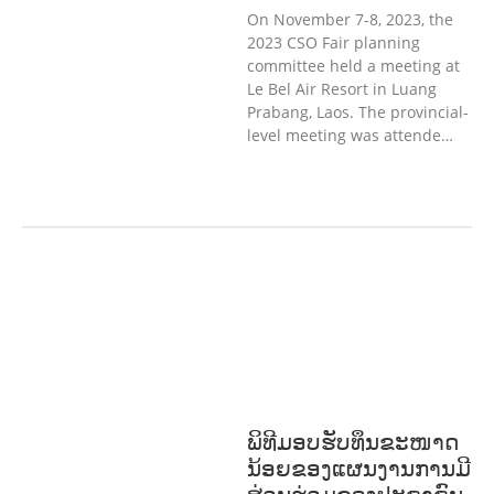
On November 7-8, 2023, the
2023 CSO Fair planning
committee held a meeting at
Le Bel Air Resort in Luang
Prabang, Laos. The provincial-
level meeting was attende…
ກະສິກໍາ, ປ່າໄມ້
ເສດຖະກິດ, ຂໍ້ມູນຂ່າວສານ,
ວັດທະນາທໍາ ແລະ ການທ່ອງທ່ຽວ
ການສຶກສາ
& ກິລາ
ສິ່ງແວດລ້ອມ
ທົ່ວໄປ
ການ
ປົກຄອງທີ່ດີ
ແຮງງານ, ຄວາມພິການ & ສະ
ຫວັດດີການສັງຄົມ
ສາທາລະນະສຸກ
ພິທີມອບຮັບທຶນຂະໜາດ
ນ້ອຍຂອງແຜນງານການມີ