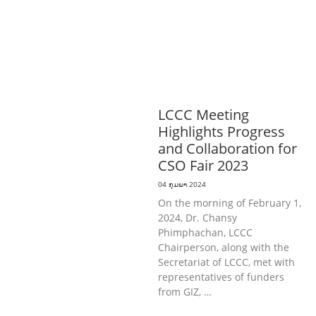
ກະສິກໍາ, ປ່າໄມ້
ເສດຖະກິດ, ຂໍ້ມູນຂ່າວສານ,
ວັດທະນາທໍາ ແລະ ການທ່ອງທ່ຽວ
ການສຶກສາ
& ກິລາ
ສິ່ງແວດລ້ອມ
ທົ່ວໄປ
ການ
ປົກຄອງທີ່ດີ
ແຮງງານ, ຄວາມພິການ & ສະ
ຫວັດດີການສັງຄົມ
ສາທາລະນະສຸກ
LCCC Meeting
Highlights Progress
and Collaboration for
CSO Fair 2023
04 ກຸມພາ 2024
On the morning of February 1,
2024, Dr. Chansy
Phimphachan, LCCC
Chairperson, along with the
Secretariat of LCCC, met with
representatives of funders
from GIZ, …