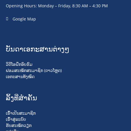
Opening Hours: Monday – Friday, 8:30 AM – 4:30 PM
Google Map
ບັນດາເອກະສານຕ່າງໆ
ວິດິໂອຝຶກອົບຮົມ
ຟອມສະໝັກສະມາຊິກ (ດາວໂຫຼດ)
ເອກະສານທັງໝົດ
ລິ້ງທີ່ສໍາຄັນ
ເຂົ້າເປັນສະມາຊິກ
ເຂົ້າສູ່ລະບົບ
ຮັບສະໝັກວຽກ