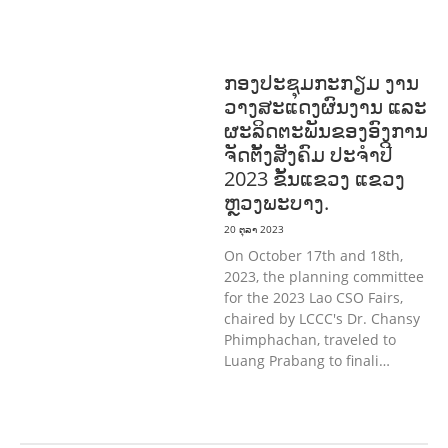
ປົກຄອງທີ່ດີ
ແຮງງານ, ຄວາມພິການ & ສະ
ຫວັດດີການສັງຄົມ
ສາທາລະນະສຸກ
ກອງປະຊຸມກະກຽມ ງານ
ວາງສະແດງຜົນງານ ແລະ
ຜະລິດຕະພັນຂອງອົງການ
ຈັດຕັ້ງສັງຄົມ ປະຈຳປີ
2023 ຂັ້ນແຂວງ ແຂວງ
ຫຼວງພະບາງ.
20 ຕຸລາ 2023
On October 17th and 18th,
2023, the planning committee
for the 2023 Lao CSO Fairs,
chaired by LCCC's Dr. Chansy
Phimphachan, traveled to
Luang Prabang to finali…