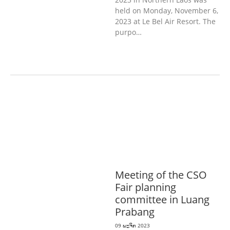
held on Monday, November 6,
2023 at Le Bel Air Resort. The
purpo…
ກະສິກໍາ, ປ່າໄມ້
ເສດຖະກິດ, ຂໍ້ມູນຂ່າວສານ,
ວັດທະນາທໍາ ແລະ ການທ່ອງທ່ຽວ
ການສຶກສາ
& ກິລາ
ສິ່ງແວດລ້ອມ
ທົ່ວໄປ
ການ
ປົກຄອງທີ່ດີ
ແຮງງານ, ຄວາມພິການ & ສະ
ຫວັດດີການສັງຄົມ
ສາທາລະນະສຸກ
Meeting of the CSO
Fair planning
committee in Luang
Prabang
09 ພະຈິກ 2023