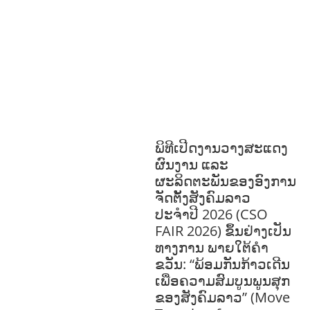
ຫວັດດີການສັງຄົມ
ການສ້າງຄວາມອາດ
ສາມາດ
ສາທາລະນະສຸກ
ສ້າງຄວາມເຂັ້ມ
ແຂງ
RIGHTS TO HEALTH AND
COMMUNITY
MOBILIZATION
ວັດທະນະທຳ-ສັງຄົມ
ການພັດທະນາຊົນນະບົດ
ການສ້າງຄວາມ
ອາດສາມາດ ແລະ ສົ່ງເສີມອາຊີບ
ພິທີເປີດງານວາງສະແດງ
ຜົນງານ ແລະ
ຜະລິດຕະພັນຂອງອົງການ
ຈັດຕັ້ງສັງຄົມລາວ
ປະຈຳປີ 2026 (CSO
FAIR 2026) ຂຶ້ນຢ່າງເປັນ
ທາງການ ພາຍໃຕ້ຄຳ
ຂວັນ: “ພ້ອມກັນກ້າວເດີນ
ເພື່ອຄວາມສົມບູນພູນສຸກ
ຂອງສັງຄົມລາວ” (Move