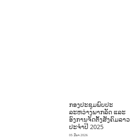
ສິ່ງແວດລ້ອມ
FORESTS
ບົດບາດຍິງ
ຊາຍ ແລະ ກົດໝາຍ
ທົ່ວໄປ
ການປົກຄອງ
ທີ່ດີ
HEALTH AND
AGRICULTURE
ສາທາລະນະສຸກ
ມະນຸດ
ສະທໍາ
ແຮງງານ, ຄວາມພິການ ແລະ ສະຫວັດ
ດີການສັງຄົມ
ການສ້າງຄວາມອາດສາມາດ
ສາທາລະນະສຸກ
ສ້າງຄວາມເຂັ້ມ
ແຂງ
RIGHTS TO HEALTH AND
COMMUNITY
MOBILIZATION
ວັດທະນະທຳ-ສັງຄົມ
ການພັດທະນາຊົນນະບົດ
ການສ້າງຄວາມ
ອາດສາມາດ ແລະ ສົ່ງເສີມອາຊີບ
ກອງປະຊຸມພົບປະ
ລະຫວ່າງພາກລັດ ແລະ
ອົງການຈັດຕັ້ງສັງຄົມລາວ
ປະຈຳປີ 2025
05 ມີນາ 2026