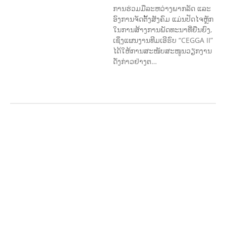
ການຮ່ວມມືລະຫວ່າງພາກລັດ ແລະ
ອົງການຈັດຕັ້ງສັງຄົມ ແມ່ນປັດໄຈຫຼັກ
ໃນການສ້າງການພັດທະນາທີ່ຍືນຍົງ,
ເຊິ່ງແຜນງານທີມເອີຣົບ “CEGGA II”
ໄດ້ໃຫ້ການສະໜັບສະໜູນວຽກງານ
ດັ່ງກ່າວຢ່າງຕ…
ກະສິກຳ ແລະ ຫັດຖະກຳ
ກະສິກໍາ,
ປ່າໄມ້
​ສ້າງ​ຄວາມ​ສາ​ມາດ​,
ການພັດທະນາ
ຊຸມຊົນ
ເສດຖະກິດ, ຂໍ້ມູນຂ່າວສານ, ວັດທະນາ
ທໍາ ແລະ ການທ່ອງທ່ຽວ
ການສຶກສາ
ການສຶກສາ & ກິລາ
ສິ່ງແວດລ້ອມ
FORESTS
ບົດບາດຍິງ
ຊາຍ ແລະ ກົດໝາຍ
ທົ່ວໄປ
ການປົກຄອງ