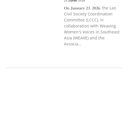
23 ມັງກອນ 2026
𝐎𝐧 𝐉𝐚𝐧𝐮𝐚𝐫𝐲 𝟐𝟑, 𝟐𝟎𝟐𝟔, the Lao
Civil Society Coordination
Committee (LCCC), in
collaboration with Weaving
Women's Voices in Southeast
Asia (WEAVE) and the
Associa…
ກະສິກຳ ແລະ ຫັດຖະກຳ
ກະສິກໍາ,
ປ່າໄມ້
​ສ້າງ​ຄວາມ​ສາ​ມາດ​,
ການພັດທະນາ
ຊຸມຊົນ
ເສດຖະກິດ, ຂໍ້ມູນຂ່າວສານ, ວັດທະນາ
ທໍາ ແລະ ການທ່ອງທ່ຽວ
ການສຶກສາ
ການສຶກສາ & ກິລາ
ສິ່ງແວດລ້ອມ
FORESTS
ບົດບາດຍິງ