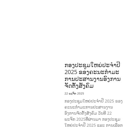
ດີການສັງຄົມ
ແຮງງານ, ຄວາມພິການ & ສະ
ຫວັດດີການສັງຄົມ
ການສ້າງຄວາມອາດ
ສາມາດ
ສາທາລະນະສຸກ
ສ້າງຄວາມເຂັ້ມ
ແຂງ
RIGHTS TO HEALTH AND
COMMUNITY
MOBILIZATION
ວັດທະນະທຳ-ສັງຄົມ
ການພັດທະນາຊົນນະບົດ
ການສ້າງຄວາມ
ອາດສາມາດ ແລະ ສົ່ງເສີມອາຊີບ
ກອງປະຊຸມໃຫຍ່ປະຈໍາປີ
2025 ຂອງຄະນະກໍາມະ
ການປະສານງານອົງການ
ຈັດຕັ້ງສັງຄົມ
22 ພະຈິກ 2025
ກອງປະຊຸມໃຫຍ່ປະຈໍາປີ 2025 ຂອງ
ຄະນະກໍາມະການປະສານງານ
ອົງການຈັດຕັ້ງສັງຄົມ ວັນທີ 22
ພະຈິກ 2025ທີ່ຜ່ານມາ ກອງປະຊຸມ
ໃຫຍ່ປະຈໍາປີ 2025 ແລະ ການເລືອກ