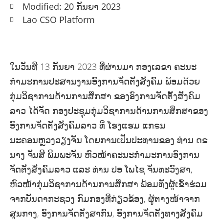
Modified: 20 ກັນຍາ 2023
Lao CSO Platform
ໃນວັນທີ່ 13 ກັນຍາ 2023 ທີ່ຜ່ານມາ ກອງເລຂາ ຄະນະ
ກໍາມະການປະສານງານອົງການຈັດຕັ້ງສັງຄົມ ພ້ອມດ້ວຍ
ກຸ່ມວິຊາການດ້ານການສຶກສາ ຂອງອົງການຈັດຕັ້ງສັງຄົມ
ລາວ ໄດ້ຈັດ ກອງປະຊຸມກຸຸ່ມວິຊາການດ້ານການສຶກສາຂອງ
ອົງການຈັດຕັ້ງສັງຄົມລາວ ທີ່ ໂຮງແຮມ ແກຣນ
ນະຄອນຫຼວງວຽງຈັນ ໂດຍການເປັນປະທານຂອງ ທ່ານ ດຣ
ນາງ ຈັນສີ ພິມພະຈັນ ຫົວໜ້າຄະນະກຳມະການອົງການ
ຈັດຕັ້ງສັງຄົມລາວ ແລະ ທ່ານ ປອ ໂພໄຊ ຈັນທະວົງສາ,
ຫົວໜ້າກຸ່ມວິຊາການດ້ານການສຶກສາ ພ້ອມທັງຜູ້ເຂົ້າຮ່ວມ
ຈາກບັນດາກະຊວງ ກົມກອງທີ່ກ່ຽວຂ້ອງ, ຜູ້ຕາງໜ້າຈາກ
ສູນກາງ, ອົງການຈັດຕັ້ງສາກົນ, ອົງການຈັດຕັ້ງທາງສັງຄົມ