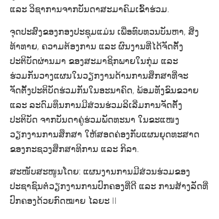
ແລະ ວິຊາການຈາກບັນດາສະມາຄົມເຂົ້າຮ່ວມ.
ຈຸດປະສົງຂອງກອງປະຊຸມແມ່ນ ເພື່ອທົບທວນບັນຫາ, ສິ່ງ
ທ້າທາຍ, ຄວາມຕ້ອງການ ແລະ ຜົນງານທີ່ໄດ້ຈັດຕັ້ງ
ປະຕິບັດຜ່ານມາ ຂອງສະມາຊິກພາຍໃນກຸ່ມ ແລະ
ຮ່ວມກັນວາງແຜນໃນວຽກງານດ້ານການສຶກສາທີ່ຈະ
ຈັດຕັ້ງປະຕິບັດຮ່ວມກັນໃນອະນາຄົດ, ພ້ອມທັງຂົນຂວາຍ
ແລະ ລະດົມທຶນການມີສ່ວນຮ່ວມລິເລີ່ມການຈັດຕັ້ງ
ປະຕິບັດ ຈາກບັນດາຄູ່ຮ່ວມພັດທະນາ ໃນຂະແໜງ
ວຽກງານການສຶກສາ ໃຫ້ສອດຄ່ອງກັບແຜນຍຸດທະສາດ
ຂອງກະຊວງສຶກສາທິການ ແລະ ກິລາ.
ສະໜັບສະໜູນໂດຍ: ແຜນງານການມີສ່ວນຮ່ວມຂອງ
ປະຊາຊົນຕໍ່ວຽກງານການປົກຄອງທີ່ດີ ແລະ ການສ້າງລັດທີ່
ປົກຄອງດ້ວຍກົດໝາຍ ໄລຍະ II