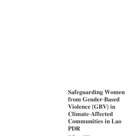
ທີ່ດີ
HEALTH AND
AGRICULTURE
ສາທາລະນະສຸກ
ມະນຸດ
ສະທໍາ
ແຮງງານ, ຄວາມພິການ ແລະ ສະຫວັດ
ດີການສັງຄົມ
ແຮງງານ, ຄວາມພິການ & ສະ
ຫວັດດີການສັງຄົມ
ການສ້າງຄວາມອາດ
ສາມາດ
ສາທາລະນະສຸກ
ສ້າງຄວາມເຂັ້ມ
ແຂງ
RIGHTS TO HEALTH AND
COMMUNITY
MOBILIZATION
ວັດທະນະທຳ-ສັງຄົມ
ການພັດທະນາຊົນນະບົດ
ການສ້າງຄວາມ
ອາດສາມາດ ແລະ ສົ່ງເສີມອາຊີບ
𝐒𝐚𝐟𝐞𝐠𝐮𝐚𝐫𝐝𝐢𝐧𝐠 𝐖𝐨𝐦𝐞𝐧
𝐟𝐫𝐨𝐦 𝐆𝐞𝐧𝐝𝐞𝐫-𝐁𝐚𝐬𝐞𝐝
𝐕𝐢𝐨𝐥𝐞𝐧𝐜𝐞 (𝐆𝐁𝐕) 𝐢𝐧
𝐂𝐥𝐢𝐦𝐚𝐭𝐞-𝐀𝐟𝐟𝐞𝐜𝐭𝐞𝐝
𝐂𝐨𝐦𝐦𝐮𝐧𝐢𝐭𝐢𝐞𝐬 𝐢𝐧 𝐋𝐚𝐨
𝐏𝐃𝐑