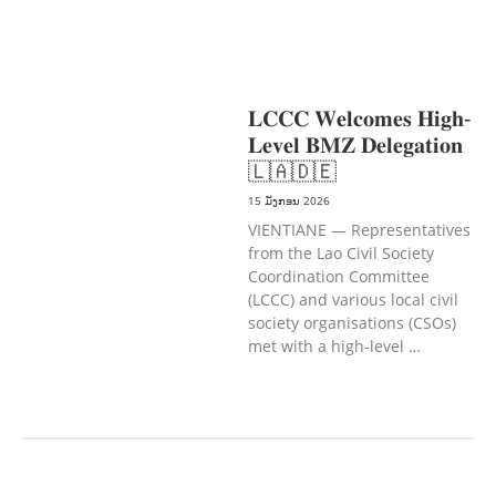
ພິການ & ສະຫວັດດີການສັງຄົມ
ການສ້າງ
ຄວາມອາດສາມາດ
ສາທາລະນະສຸກ
ການພັດທະນາຊົນນະບົດ
𝐋𝐂𝐂𝐂 𝐖𝐞𝐥𝐜𝐨𝐦𝐞𝐬 𝐇𝐢𝐠𝐡-
𝐋𝐞𝐯𝐞𝐥 𝐁𝐌𝐙 𝐃𝐞𝐥𝐞𝐠𝐚𝐭𝐢𝐨𝐧
🇱🇦🇩🇪
15 ມັງກອນ 2026
VIENTIANE — Representatives
from the Lao Civil Society
Coordination Committee
(LCCC) and various local civil
society organisations (CSOs)
met with a high-level …