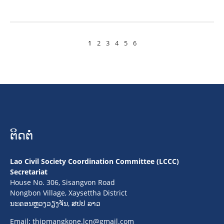
1
2
3
4
5
6
ຕິດຕໍ່
Lao Civil Society Coordination Committee (LCCC)
Secretariat
House No. 306, Sisangvon Road
Nongbon Village, Xaysettha District
ນະຄອນຫຼວງວຽງຈັນ, ສປປ ລາວ
Email:
thipmangkone.lcn@gmail.com