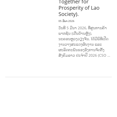
Together for
Prosperity of Lao
Society).
05 ມີນາ 2026
ວັນທີ 5 ມີນາ 2026, ທີ່ສູນການຄ້າ
ພາກຊັນ (ເດີ່ນດ້ານຫຼັງ),
ນະຄອນຫຼວງວຽງຈັນ, ໄດ້ມີພິທີເປີດ
ງານວາງສະແດງຜົນງານ ແລະ
ຜະລິດຕະພັນຂອງອົງການຈັດຕັ້ງ
ສັງຄົມລາວ ປະຈຳປີ 2026 (CSO …
ກະສິກຳ ແລະ ຫັດຖະກຳ
ກະສິກໍາ,
ປ່າໄມ້
​ສ້າງ​ຄວາມ​ສາ​ມາດ​,
ການພັດທະນາ
ຊຸມຊົນ
ເສດຖະກິດ, ຂໍ້ມູນຂ່າວສານ, ວັດທະນາ
ທໍາ ແລະ ການທ່ອງທ່ຽວ
ການສຶກສາ