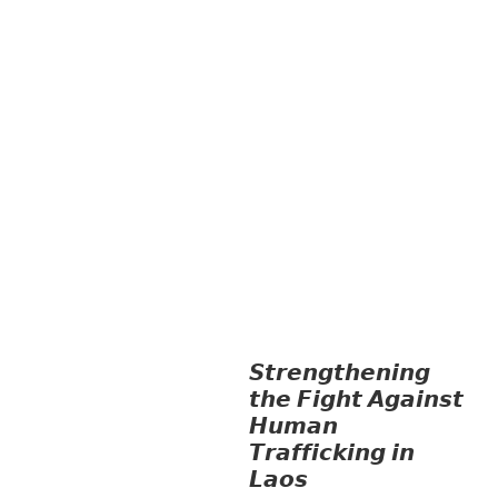
ຊາຍ ແລະ ກົດໝາຍ
ທົ່ວໄປ
ການປົກຄອງ
ທີ່ດີ
HEALTH AND
AGRICULTURE
ສາທາລະນະສຸກ
ມະນຸດ
ສະທໍາ
ແຮງງານ, ຄວາມພິການ ແລະ ສະຫວັດ
ດີການສັງຄົມ
ແຮງງານ, ຄວາມພິການ & ສະ
ຫວັດດີການສັງຄົມ
ການສ້າງຄວາມອາດ
ສາມາດ
ສາທາລະນະສຸກ
ສ້າງຄວາມເຂັ້ມ
ແຂງ
RIGHTS TO HEALTH AND
COMMUNITY
MOBILIZATION
ວັດທະນະທຳ-ສັງຄົມ
ການສ້າງຄວາມອາດສາມາດ ແລະ ສົ່ງເສີມ
ອາຊີບ
𝙎𝙩𝙧𝙚𝙣𝙜𝙩𝙝𝙚𝙣𝙞𝙣𝙜
𝙩𝙝𝙚 𝙁𝙞𝙜𝙝𝙩 𝘼𝙜𝙖𝙞𝙣𝙨𝙩
𝙃𝙪𝙢𝙖𝙣
𝙏𝙧𝙖𝙛𝙛𝙞𝙘𝙠𝙞𝙣𝙜 𝙞𝙣
𝙇𝙖𝙤𝙨