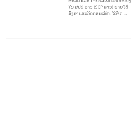
ຜະລິດ ແລະ ການບໍລິໂພກແບບຍືນຍົງ
ໃນ ສປປ ລາວ (SCP ລາວ) ພາຍໃຕ້
ອົງການສະວິດຄອນແທັກ. ໄດ້ຈັດ …
ກະສິກຳ ແລະ ຫັດຖະກຳ
ກະສິກໍາ,
ປ່າໄມ້
​ສ້າງ​ຄວາມ​ສາ​ມາດ​,
ການພັດທະນາ
ຊຸມຊົນ
ເສດຖະກິດ, ຂໍ້ມູນຂ່າວສານ, ວັດທະນາ
ທໍາ ແລະ ການທ່ອງທ່ຽວ
ການສຶກສາ
ການສຶກສາ & ກິລາ
ສິ່ງແວດລ້ອມ
FORESTS
ບົດບາດຍິງ
ຊາຍ ແລະ ກົດໝາຍ
ທົ່ວໄປ
ການປົກຄອງ
ທີ່ດີ
HEALTH AND
AGRICULTURE
ສາທາລະນະສຸກ
ມະນຸດ
ສະທໍາ
ແຮງງານ, ຄວາມພິການ ແລະ ສະຫວັດ