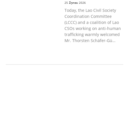
25 ມັງກອນ 2026
Today, the Lao Civil Society
Coordination Committee
(LCCC) and a coalition of Lao
CSOs working on anti-human
trafficking warmly welcomed
Mr. Thorsten Schäfer-Gü…
ກະສິກຳ ແລະ ຫັດຖະກຳ
ການພັດທະນາ
ຊຸມຊົນ
ເສດຖະກິດ, ຂໍ້ມູນຂ່າວສານ, ວັດທະນາ
ທໍາ ແລະ ການທ່ອງທ່ຽວ
ການສຶກສາ
ການສຶກສາ & ກິລາ
ສິ່ງແວດລ້ອມ
ບົດບາດຍິງຊາຍ ແລະ ກົດໝາຍ
ທົ່ວໄປ
ການປົກຄອງທີ່ດີ
ແຮງງານ, ຄວາມພິການ
ແລະ ສະຫວັດດີການສັງຄົມ
ແຮງງານ, ຄວາມ