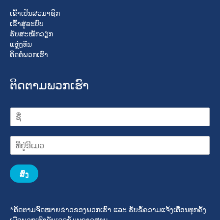
ເຂົ້າເປັນສະມາຊິກ
ເຂົ້າສູ່ລະບົບ
ຮັບສະໝັກວຽກ
ແຫຼ່ງທຶນ
ຕິດຕໍ່ພວກເຮົາ
ຕິດຕາມພວກເຮົາ
ສົ່ງ
*ຕິດຕາມຈົດໝາຍຂ່າວຂອງພວກເຮົາ ແລະ ຮັບຂໍ້ຄວາມແຈ້ງເຕືອນທຸກຄັ້ງ
ເມື່ອພວກເຮົາອັບເດດຂໍ້ມູນຂາວສານ