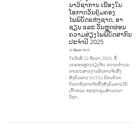
ນາວິຊາການ ເນື່ອງໃນ
ໂອກາດວັນຄຸ້ມຄອງ
ໄພພິບັດແຫ່ງຊາດ, ອາ
ຊຽນ ແລະ ວັນຫຼຸດຜ່ອນ
ຄວາມສ່ຽງໄພພິບັດສາກົນ
ປະຈໍາປີ 2025
22 ທັນວາ 2025
ໃນວັນທີ 22 ທັນວາ 2025, ທີ່
ນະຄອນຫຼວງວຽງຈັນ, ຄະນະກໍາມະ
ການປະສານງານອົງການຈັດຕັ້ງ
ສັງຄົມລາວ (LCCC) ພ້ອມດ້ວຍ
ບັນດາອົງການຈັດຕັ້ງສັງຄົມລາວໄດ້
ເຂົ້າຮ່ວມ ກອງປະຊຸມສໍາມະນາ
ວິຊາ…