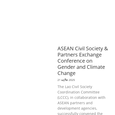
ສາມາດ
ສາທາລະນະສຸກ
ສ້າງຄວາມເຂັ້ມ
ແຂງ
RIGHTS TO HEALTH AND
COMMUNITY
MOBILIZATION
ວັດທະນະທຳ-ສັງຄົມ
ການພັດທະນາຊົນນະບົດ
ການສ້າງຄວາມ
ອາດສາມາດ ແລະ ສົ່ງເສີມອາຊີບ
ASEAN Civil Society &
Partners Exchange
Conference on
Gender and Climate
Change
21 ພະຈິກ 2025
The Lao Civil Society
Coordination Committee
(LCCC), in collaboration with
ASEAN partners and
development agencies,
successfully convened the