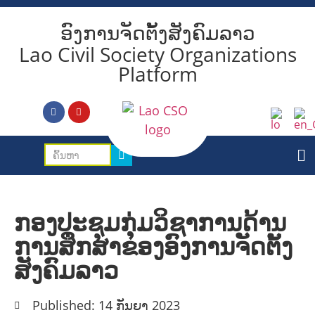
ອົງການຈັດຕັ້ງສັງຄົມລາວ
Lao Civil Society Organizations
Platform
ກອງປະຊຸມກຸຸ່ມວິຊາການດ້ານ
ການສຶກສາຂອງອົງການຈັດຕັ້ງ
ສັງຄົມລາວ
Published: 14 ກັນຍາ 2023