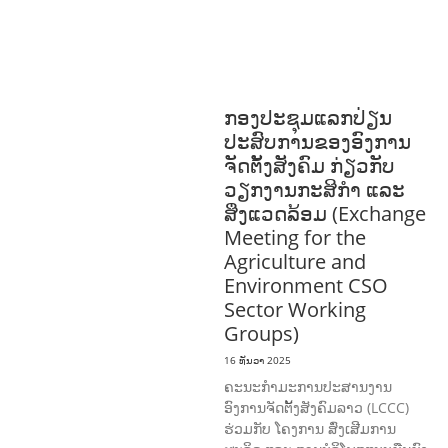
ການພັດທະນາຊຸມຊົນ
ສິ່ງແວດລ້ອມ
FORESTS
ບົດບາດຍິງ
ຊາຍ ແລະ ກົດໝາຍ
ທົ່ວໄປ
ວັດທະນະທຳ-ສັງຄົມ
ກອງປະຊຸມແລກປ່ຽນ
ປະສົບການຂອງອົງການ
ຈັດຕັ້ງສັງຄົມ ກ່ຽວກັບ
ວຽກງານກະສິກຳ ແລະ
ສິ່ງແວດລ້ອມ (Exchange
Meeting for the
Agriculture and
Environment CSO
Sector Working
Groups)
16 ທັນວາ 2025
ຄະນະກຳມະການປະສານງານ
ອົງການຈັດຕັ້ງສັງຄົມລາວ (LCCC)
ຮ່ວມກັບ ໂຄງການ ສົ່ງເສີມການ