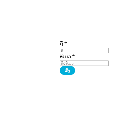
ເອກະສານ
ລິ້ງທີ່ສໍາຄັນ
ຕິດຕາມພວກເຮົາ
ເຂົ້າເປັນສະມາຊິກ
ຊື່
*
ເຂົ້າສູ່ລະບົບ
ອົບຮົມ
ຮັບສະໝັກວຽກ
ັກ
ແຫຼ່ງທຶນ
(ດາວໂຫຼດ)
ອີເມວ
*
ຕິດຕໍ່ພວກເຮົາ
ທັງໝົດ
ສົ່ງ