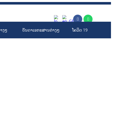
rm
່າງໆ
ບັນດາເອກະສານຕ່າງໆ
ໂຄວິດ 19