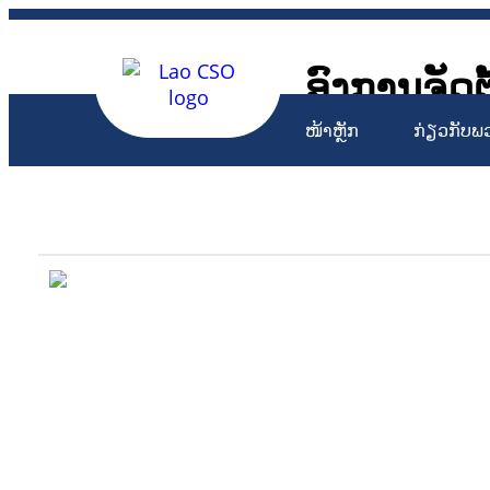
ອົງການຈັດຕ
Lao Civil 
ໜ້າຫຼັກ
ກ່ຽວກັບພ